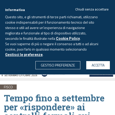
Informativa
Chiudi senza accettare
Questo sito, e gli strumenti di terze parti richiamati, utilizzano
cookie indispensabili per il funzionamento tecnico del sito
stesso e utili ad avere un'esperienza di navigazione
migliorata e funzionale al tipo di dispositivo utilizzato,
Sabato, 8 agosto 2026 -
Aggiornato alle 6.00
secondo le finalità illustrate nella
.
Cookie Policy
Se vuoi saperne di più o negare il consenso a tutti o ad alcuni
cookie, puoi farlo in qualsiasi momento selezionando
.
Gestisci le preferenze
CERCA
GESTISCI PREFERENZE
ACCETTA
FISCO
Tempo fino a settembre
per «rispondere» ai