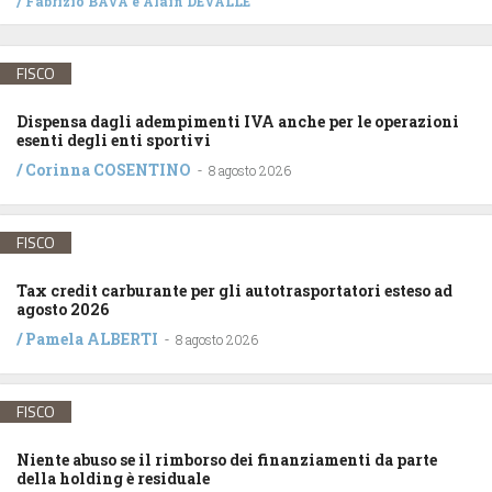
/
Fabrizio BAVA
e
Alain DEVALLE
FISCO
Dispensa dagli adempimenti IVA anche per le operazioni
esenti degli enti sportivi
/
Corinna COSENTINO
-
8 agosto 2026
FISCO
Tax credit carburante per gli autotrasportatori esteso ad
agosto 2026
/
Pamela ALBERTI
-
8 agosto 2026
FISCO
Niente abuso se il rimborso dei finanziamenti da parte
della holding è residuale