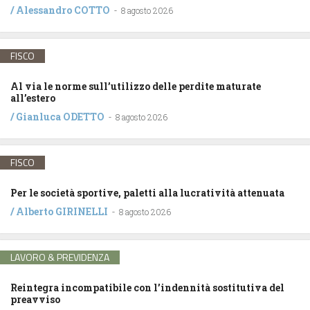
/
Alessandro COTTO
-
8 agosto 2026
FISCO
Al via le norme sull’utilizzo delle perdite maturate
all’estero
/
Gianluca ODETTO
-
8 agosto 2026
FISCO
Per le società sportive, paletti alla lucratività attenuata
/
Alberto GIRINELLI
-
8 agosto 2026
LAVORO & PREVIDENZA
Reintegra incompatibile con l’indennità sostitutiva del
preavviso