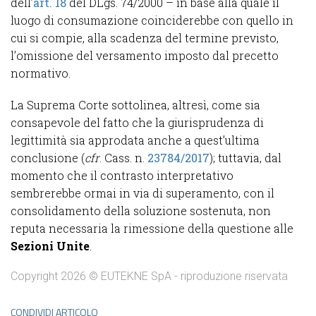
dell’
art. 18
del DLgs. 74/2000 – in base alla quale il
luogo di consumazione coinciderebbe con quello in
cui si compie, alla scadenza del termine previsto,
l’omissione del versamento imposto dal precetto
normativo.
La Suprema Corte sottolinea, altresì, come sia
consapevole del fatto che la giurisprudenza di
legittimità sia approdata anche a quest’ultima
conclusione (
cfr
. Cass. n.
23784/2017
); tuttavia, dal
momento che il contrasto interpretativo
sembrerebbe ormai in via di superamento, con il
consolidamento della soluzione sostenuta, non
reputa necessaria la rimessione della questione alle
Sezioni Unite
.
Copyright 2026 © EUTEKNE SpA - riproduzione riservata
CONDIVIDI ARTICOLO