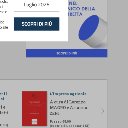
r il
L'impresa agricola
isi
A cura di Lorenzo
i e
MAGRO e Arianna
letti
ZENI
Prezzo 65,00
i SI)
(sconto 5% abbonati SI)