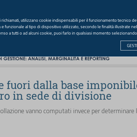
TEKNE FORMAZIONE
ANTIRICICLAGGIO
LIBRI EUTEKNE
RIVISTE 
ti richiamati, utilizzano cookie indispensabili per il funzionamento tecnico del
Sabato, 8 agosto 2026 -
Aggiornato alle 6.00
 funzionale al tipo di dispositivo utilizzato, secondo le finalità illustrate ne
enso a tutti o ad alcuni cookie, puoi farlo in qualsiasi momento selezionand
CONTABILITÀ
LAVORO & PREVIDENZA
ECONOMIA 
GEST
e fuori dalla base imponibil
tro in sede di divisione
 collazione vanno computati invece per determinare 