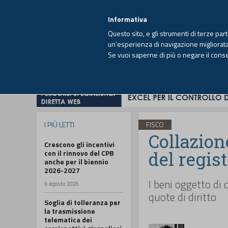
EUTEKNE INFO
SISTEMA INTEGRATO
EU
MENU
Informativa
Questo sito, e gli strumenti di terze par
un'esperienza di navigazione migliorata e
Se vuoi saperne di più o negare il cons
HOME
OPINIONI
FISCO
IMPRESA
I PIÙ LETTI
FISCO
Collazion
Crescono gli incentivi
del regis
con il rinnovo del CPB
anche per il biennio
2026-2027
I beni oggetto di
6 agosto 2026
quote di diritto
Soglia di tolleranza per
la trasmissione
telematica dei