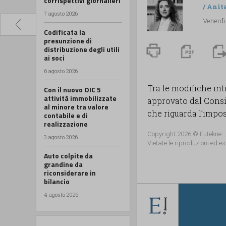
corrispettivi giornalieri
/
Anit
7 agosto 2026
Venerdì,
Codificata la
presunzione di
distribuzione degli utili
ai soci
6 agosto 2026
Tra le modifiche int
Con il nuovo OIC 5
attività immobilizzate
approvato dal Consig
al minore tra valore
che riguarda l’imposi
contabile e di
realizzazione
Copyright 2026 © Eutekne -
3 agosto 2026
Vietate le riproduzioni ed es
Auto colpite da
grandine da
riconsiderare in
bilancio
4 agosto 2026