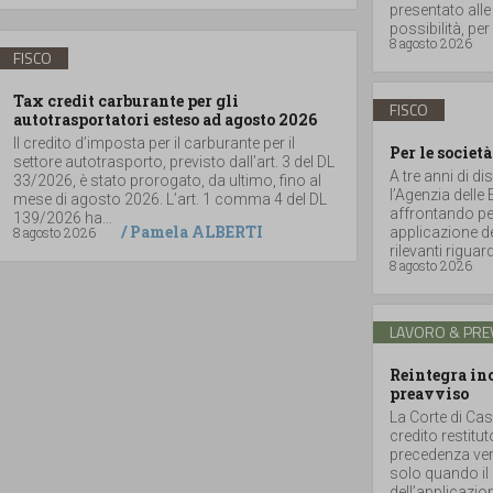
presentato alle
possibilità, per 
8 agosto 2026
FISCO
Tax credit carburante per gli
FISCO
autotrasportatori esteso ad agosto 2026
Il credito d’imposta per il carburante per il
Per le società
settore autotrasporto, previsto dall’art. 3 del DL
A tre anni di di
33/2026, è stato prorogato, da ultimo, fino al
l’Agenzia delle
mese di agosto 2026. L’art. 1 comma 4 del DL
affrontando per
139/2026 ha...
/
Pamela ALBERTI
8 agosto 2026
applicazione de
rilevanti riguar
8 agosto 2026
LAVORO & PRE
Reintegra inc
preavviso
La Corte di Cas
credito restitu
precedenza vers
solo quando il 
dell’applicazione