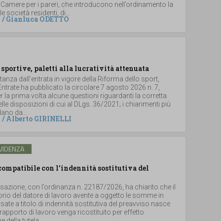
 Camere per i pareri, che introducono nell’ordinamento la
le società residenti, di...
/
Gianluca ODETTO
 sportive, paletti alla lucratività attenuata
stanza dall’entrata in vigore della Riforma dello sport,
 Entrate ha pubblicato la circolare 7 agosto 2026 n. 7,
 la prima volta alcune questioni riguardanti la corretta
lle disposizioni di cui al DLgs. 36/2021; i chiarimenti più
dano da...
/
Alberto GIRINELLI
VIDENZA
ompatibile con l’indennità sostitutiva del
sazione, con l’ordinanza n. 22187/2026, ha chiarito che il
torio del datore di lavoro avente a oggetto le somme in
ate a titolo di indennità sostitutiva del preavviso nasce
rapporto di lavoro venga ricostituito per effetto
 della tutela...