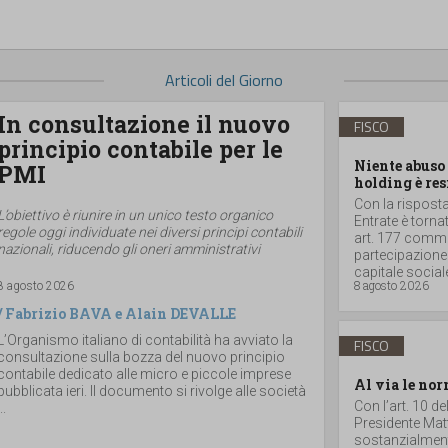
Articoli del Giorno
In consultazione il nuovo
FISCO
principio contabile per le
Niente abuso 
PMI
holding è res
Con la risposta 
L’obiettivo è riunire in un unico testo organico
Entrate è torna
regole oggi individuate nei diversi principi contabili
art. 177 comma 
nazionali, riducendo gli oneri amministrativi
partecipazione
capitale sociale
8 agosto 2026
8 agosto 2026
/
Fabrizio BAVA
e
Alain DEVALLE
L’Organismo italiano di contabilità ha avviato la
FISCO
consultazione sulla bozza del nuovo principio
contabile dedicato alle micro e piccole imprese
Al via le nor
pubblicata ieri. Il documento si rivolge alle società
Con l’art. 10 d
..
Presidente Matt
sostanzialmente