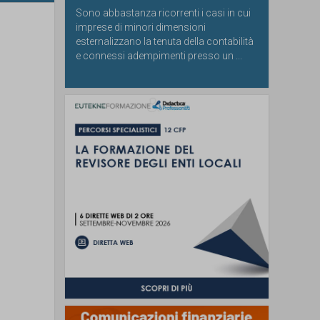
Sono abbastanza ricorrenti i casi in cui
imprese di minori dimensioni
esternalizzano la tenuta della contabilità
e connessi adempimenti presso un ...