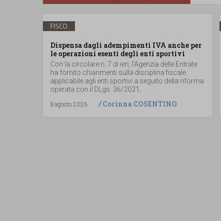
FISCO
Dispensa dagli adempimenti IVA anche per
le operazioni esenti degli enti sportivi
Con la circolare n. 7 di ieri, l’Agenzia delle Entrate
ha fornito chiarimenti sulla disciplina fiscale
applicabile agli enti sportivi a seguito della riforma
operata con il DLgs. 36/2021, ...
/
Corinna COSENTINO
8 agosto 2026