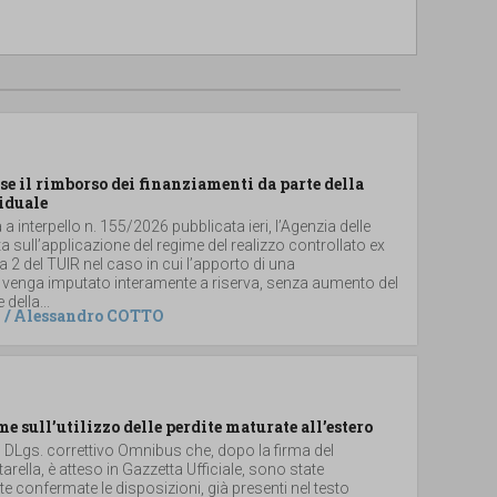
se il rimborso dei finanziamenti da parte della
iduale
a interpello n. 155/2026 pubblicata ieri, l’Agenzia delle
ta sull’applicazione del regime del realizzo controllato ex
2 del TUIR nel caso in cui l’apporto di una
 venga imputato interamente a riserva, senza aumento del
 della...
/
Alessandro COTTO
me sull’utilizzo delle perdite maturate all’estero
el DLgs. correttivo Omnibus che, dopo la firma del
arella, è atteso in Gazzetta Ufficiale, sono state
 confermate le disposizioni, già presenti nel testo