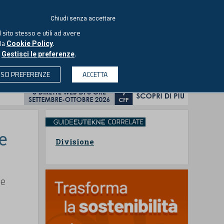
ACCEDI
EUTEKNE
Chiudi senza accettare
 sito stesso e utili ad avere
ASCOLTA IL PODCAST
lla
.
Cookie Policy
o
.
Gestisci le preferenze
& SOCIETÀ
PROFESSIONI
PROTAGONISTI
ISCI PREFERENZE
ACCETTA
CERCA
e
Divisione
le