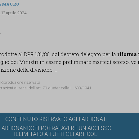
a MAURO
 12 aprile 2024
rodotte al DPR 131/86, dal decreto delegato per la
riforma 
lio dei Ministri in esame preliminare martedì scorso, ve 
zione della divisione. ...
 Riproduzione riservata
trazioni ai sensi dell’art. 70-quater della L. 633/1941
CONTENUTO RISERVATO AGLI ABBONATI
ABBONANDOTI POTRAI AVERE UN ACCESSO
ILLIMITATO A TUTTI GLI ARTICOLI