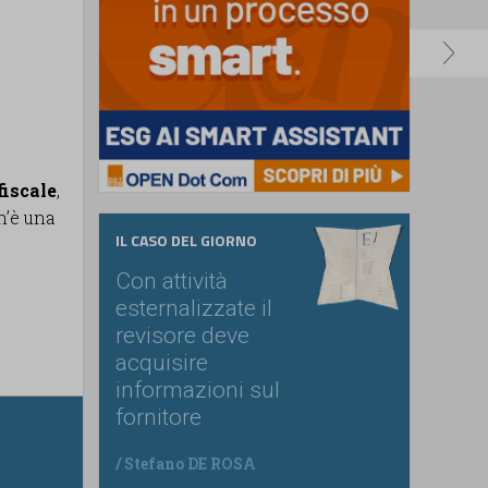
fiscale
,
n’è una
IL CASO DEL GIORNO
Con attività
esternalizzate il
revisore deve
acquisire
informazioni sul
fornitore
/
Stefano DE ROSA