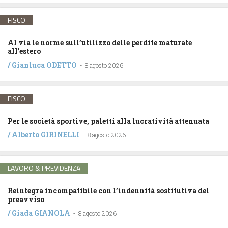
FISCO
Al via le norme sull’utilizzo delle perdite maturate
all’estero
/
Gianluca ODETTO
-
8 agosto 2026
FISCO
Per le società sportive, paletti alla lucratività attenuata
/
Alberto GIRINELLI
-
8 agosto 2026
LAVORO & PREVIDENZA
Reintegra incompatibile con l’indennità sostitutiva del
preavviso
/
Giada GIANOLA
-
8 agosto 2026