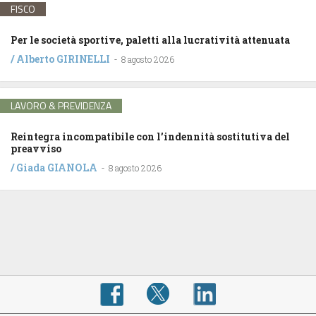
FISCO
Per le società sportive, paletti alla lucratività attenuata
/
Alberto GIRINELLI
-
8 agosto 2026
LAVORO & PREVIDENZA
Reintegra incompatibile con l’indennità sostitutiva del
preavviso
/
Giada GIANOLA
-
8 agosto 2026