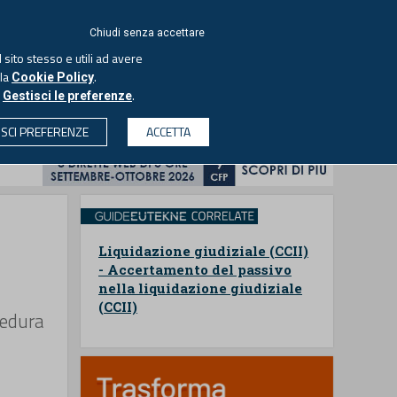
ACCEDI
EUTEKNE
Chiudi senza accettare
 sito stesso e utili ad avere
ASCOLTA IL PODCAST
lla
.
Cookie Policy
o
.
Gestisci le preferenze
& SOCIETÀ
PROFESSIONI
PROTAGONISTI
ISCI PREFERENZE
ACCETTA
CERCA
Liquidazione giudiziale (CCII)
- Accertamento del passivo
nella liquidazione giudiziale
(CCII)
cedura