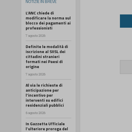
NOTIZIE IN BREVE
L’ANC chiede di
modificare la norma sul
blocco dei pagamenti ai
professionisti
7 agosto 2026
Definite le modalità di
iscrizione al SIISL dei
cittadini stranieri
formati nei Paesi di
origine
7 agosto 2026
Al via le richieste di
anticipazione per
l’incentivo per
interventi su edifici
residenziali pubblici
6 agosto 2026
In Gazzetta Ufficiale
l’ulteriore proroga del