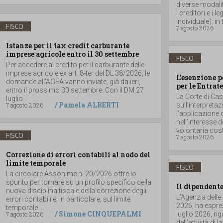
diverse modalità
i creditori e i
individuale): in t
FISCO
7 agosto 2026
Istanze per il tax credit carburante
imprese agricole entro il 30 settembre
FISCO
Per accedere al credito per il carburante delle
imprese agricole ex art. 8-ter del DL 38/2026, le
L’esenzione p
domande all’AGEA vanno inviate, già da ieri,
per le Entrate
entro il prossimo 30 settembre. Con il DM 27
La Corte di Ca
luglio...
/
Pamela ALBERTI
7 agosto 2026
sull’interpretaz
l’applicazione 
nell’interesse 
volontaria costit
FISCO
7 agosto 2026
Correzione di errori contabili al nodo del
limite temporale
FISCO
La circolare Assonime n. 20/2026 offre lo
spunto per tornare su un profilo specifico della
Il dipendente
nuova disciplina fiscale della correzione degli
L’Agenzia delle
errori contabili e, in particolare, sul limite
2026, ha espres
temporale ...
/
Simone CINQUEPALMI
7 agosto 2026
luglio 2026, r
dell’attività di