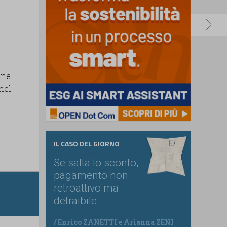
one
nel
IL CASO DEL GIORNO
Se salta lo sconto,
pagamento non
retroattivo ma
detraibile
/
Enrico ZANETTI
e
Arianna ZENI