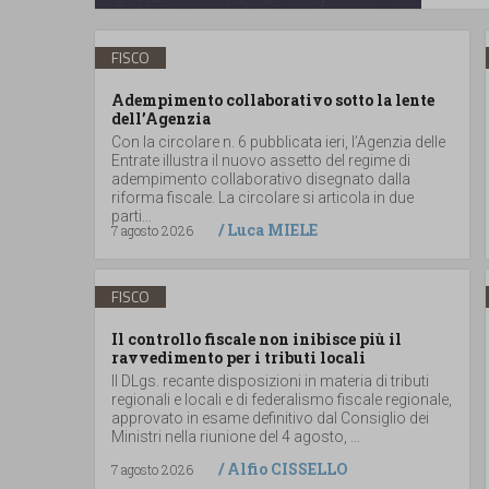
FISCO
Adempimento collaborativo sotto la lente
dell’Agenzia
Con la circolare n. 6 pubblicata ieri, l’Agenzia delle
Entrate illustra il nuovo assetto del regime di
adempimento collaborativo disegnato dalla
riforma fiscale. La circolare si articola in due
parti...
/
Luca MIELE
7 agosto 2026
FISCO
Il controllo fiscale non inibisce più il
ravvedimento per i tributi locali
Il DLgs. recante disposizioni in materia di tributi
regionali e locali e di federalismo fiscale regionale,
approvato in esame definitivo dal Consiglio dei
Ministri nella riunione del 4 agosto, ...
/
Alfio CISSELLO
7 agosto 2026