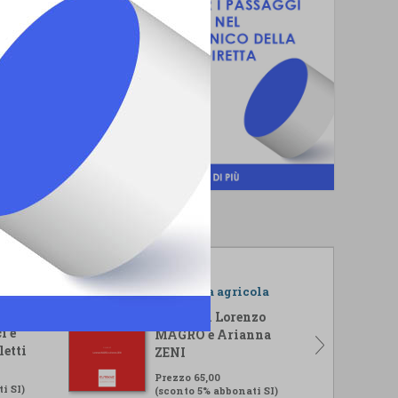
r il
L'impresa agricola
isi
A cura di Lorenzo
i e
MAGRO e Arianna
letti
ZENI
Prezzo 65,00
i SI)
(sconto 5% abbonati SI)