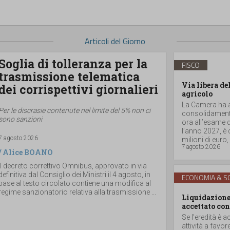
Articoli del Giorno
Soglia di tolleranza per la
FISCO
trasmissione telematica
Via libera de
dei corrispettivi giornalieri
agricolo
La Camera ha ap
Per le discrasie contenute nel limite del 5% non ci
consolidamento
sono sanzioni
ora all’esame d
l’anno 2027, è
7 agosto 2026
milioni di euro, a
7 agosto 2026
/
Alice BOANO
Il decreto correttivo Omnibus, approvato in via
definitiva dal Consiglio dei Ministri il 4 agosto, in
ECONOMIA & SO
base al testo circolato contiene una modifica al
regime sanzionatorio relativa alla trasmissione ...
Liquidazione 
accettato con
Se l’eredità è a
attività a favor