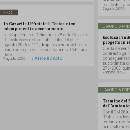
residente france
7 agosto 2026
FISCO
In Gazzetta Ufficiale il Testo unico
LAVORO & PRE
adempimenti e accertamento
Nel Supplemento Ordinario n. 28 della Gazzetta
Esclusa l’in
Ufficiale di ieri è stato pubblicato il DLgs. 5
progetto in r
agosto 2026 n. 141, di approvazione del Testo
Con la sentenz
unico adempimenti e accertamento. L’efficacia
contrasto giuri
delle ...
/
Alice BOANO
7 agosto 2026
conseguenze ri
subordinata di 
276/2003, quind
7 agosto 2026
LAVORO & PRE
Termine del 
dell’amianto
Con il DM 28 lu
“Pubblicità lega
termini e moda
per le vittime d