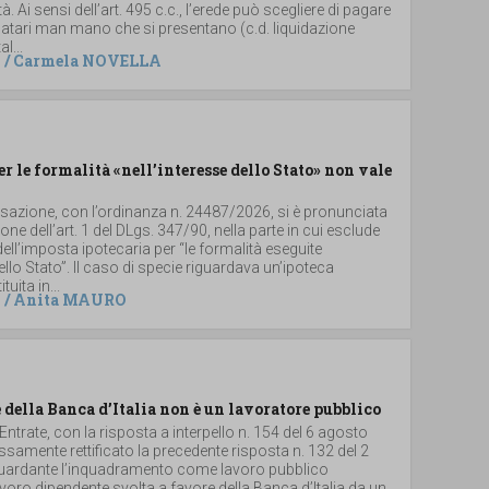
. Ai sensi dell’art. 495 c.c., l’erede può scegliere di pagare
 legatari man mano che si presentano (c.d. liquidazione
al...
/
Carmela NOVELLA
er le formalità «nell’interesse dello Stato» non vale
ssazione, con l’ordinanza n. 24487/2026, si è pronunciata
ione dell’art. 1 del DLgs. 347/90, nella parte in cui esclude
dell’imposta ipotecaria per “le formalità eseguite
dello Stato”. Il caso di specie riguardava un’ipoteca
uita in...
/
Anita MAURO
 della Banca d’Italia non è un lavoratore pubblico
 Entrate, con la risposta a interpello n. 154 del 6 agosto
samente rettificato la precedente risposta n. 132 del 2
iguardante l’inquadramento come lavoro pubblico
 lavoro dipendente svolta a favore della Banca d’Italia da un