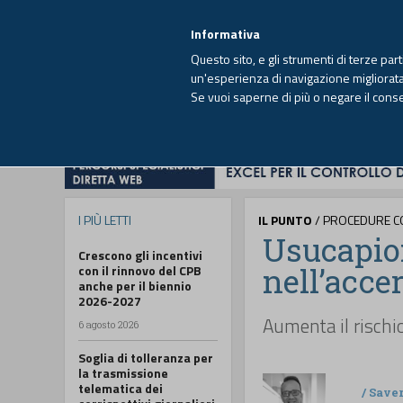
EUTEKNE INFO
SISTEMA INTEGRATO
EU
MENU
Informativa
Questo sito, e gli strumenti di terze par
un'esperienza di navigazione migliorata e
Se vuoi saperne di più o negare il cons
HOME
OPINIONI
FISCO
IMPRESA
I PIÙ LETTI
IL PUNTO
/ PROCEDURE C
Usucapion
Crescono gli incentivi
nell’acce
con il rinnovo del CPB
anche per il biennio
2026-2027
Aumenta il rischio
6 agosto 2026
Soglia di tolleranza per
la trasmissione
telematica dei
/
Save