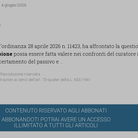
, 4 giugno 2026
’ordinanza 28 aprile 2026 n. 11423, ha affrontato la questi
pione
possa essere fatta valere nei confronti del curatore 
ertamento del passivo e ...
 Riproduzione riservata
trazioni ai sensi dell’art. 70-quater della L. 633/1941
CONTENUTO RISERVATO AGLI ABBONATI
ABBONANDOTI POTRAI AVERE UN ACCESSO
ILLIMITATO A TUTTI GLI ARTICOLI