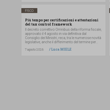
FISCO
Più tempo per certificazioni e attestazioni
del tax control framework
Il decreto correttivo Omnibus della riforma fiscale,
approvato il 4 agosto in via definitiva dal
Consiglio dei Ministri, reca, tra le numerose novità
legislative, anche il differimento del termine per...
/
Luca MIELE
7 agosto 2026