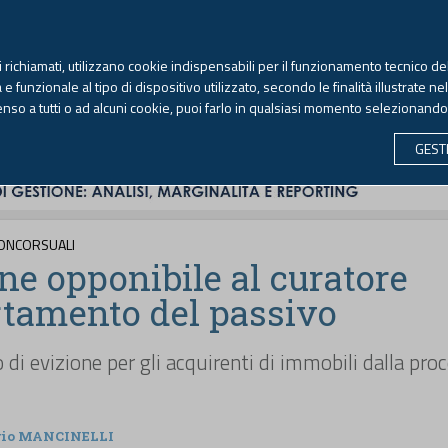
TEKNE FORMAZIONE
ANTIRICICLAGGIO
LIBRI EUTEKNE
RIVISTE 
ti richiamati, utilizzano cookie indispensabili per il funzionamento tecnico del
Venerdì, 7 agosto 2026 -
Aggiornato alle 6.00
 funzionale al tipo di dispositivo utilizzato, secondo le finalità illustrate ne
enso a tutti o ad alcuni cookie, puoi farlo in qualsiasi momento selezionand
CONTABILITÀ
LAVORO & PREVIDENZA
ECONOMIA 
GEST
ONCORSUALI
e opponibile al curatore
rtamento del passivo
 di evizione per gli acquirenti di immobili dalla pro
rio MANCINELLI