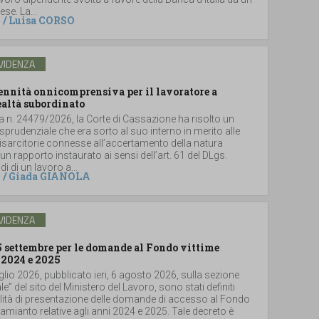
se. La...
/
Luisa CORSO
VIDENZA
dennità onnicomprensiva per il lavoratore a
ealtà subordinato
a n. 24479/2026, la Corte di Cassazione ha risolto un
sprudenziale che era sorto al suo interno in merito alle
sarcitorie connesse all’accertamento della natura
un rapporto instaurato ai sensi dell’art. 61 del DLgs.
i di un lavoro a...
/
Giada GIANOLA
VIDENZA
5 settembre per le domande al Fondo vittime
 2024 e 2025
glio 2026, pubblicato ieri, 6 agosto 2026, sulla sezione
le” del sito del Ministero del Lavoro, sono stati definiti
lità di presentazione delle domande di accesso al Fondo
i amianto relative agli anni 2024 e 2025. Tale decreto è