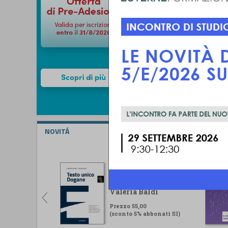
NOVITÁ
Testo unico Dogane
Lorenzo Ugolini -
Valeria Baldi
Prezzo 55,00
(sconto 5% abbonati SI)