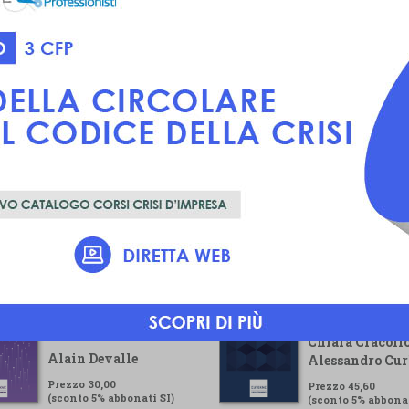
Voluntary
Guida pratica pe
Sustainability
gestore della cr
Reporting Standard
Chiara Cracolic
Alain Devalle
Alessandro Cur
Prezzo 30,00
Prezzo 45,60
(sconto 5% abbonati SI)
(sconto 5% abbonat