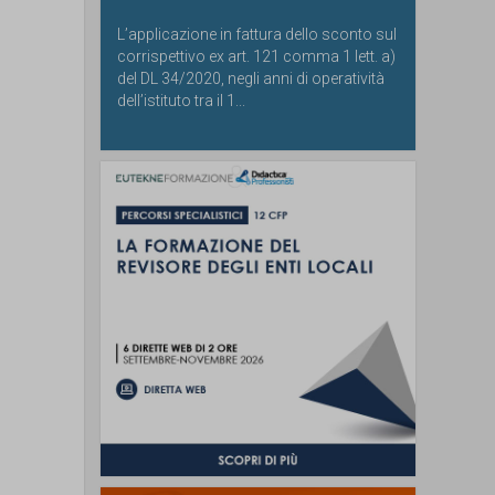
L’applicazione in fattura dello sconto sul
corrispettivo ex art. 121 comma 1 lett. a)
del DL 34/2020, negli anni di operatività
dell’istituto tra il 1...