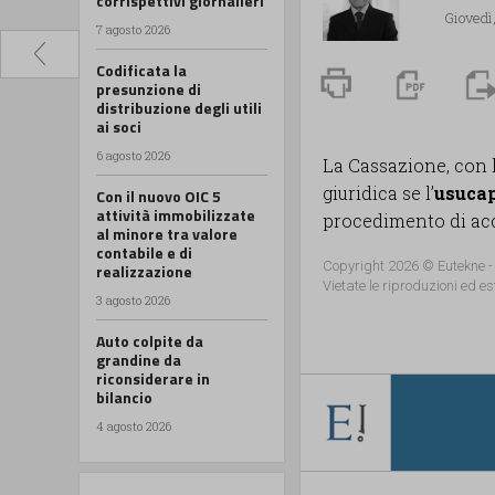
corrispettivi giornalieri
Giovedì
7 agosto 2026
Codificata la
presunzione di
distribuzione degli utili
ai soci
6 agosto 2026
La Cassazione, con l
giuridica se l’
usuca
Con il nuovo OIC 5
attività immobilizzate
procedimento di acc
al minore tra valore
contabile e di
Copyright 2026 © Eutekne -
realizzazione
Vietate le riproduzioni ed es
3 agosto 2026
Auto colpite da
grandine da
riconsiderare in
bilancio
4 agosto 2026