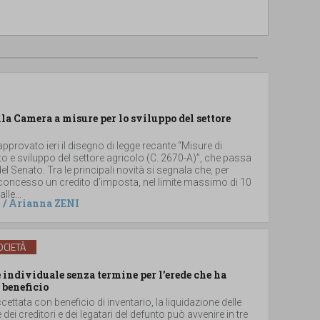
lla Camera a misure per lo sviluppo del settore
provato ieri il disegno di legge recante “Misure di
 e sviluppo del settore agricolo (C. 2670-A)”, che passa
el Senato. Tra le principali novità si segnala che, per
 concesso un credito d’imposta, nel limite massimo di 10
lle...
/
Arianna ZENI
CIETÀ
individuale senza termine per l’erede che ha
 beneficio
ccettata con beneficio di inventario, la liquidazione delle
e dei creditori e dei legatari del defunto può avvenire in tre