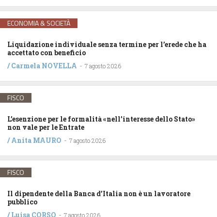
ECONOMIA & SOCIETÀ
Liquidazione individuale senza termine per l’erede che ha
accettato con beneficio
/
Carmela NOVELLA
-
7 agosto 2026
FISCO
L’esenzione per le formalità «nell’interesse dello Stato»
non vale per le Entrate
/
Anita MAURO
-
7 agosto 2026
FISCO
Il dipendente della Banca d’Italia non è un lavoratore
pubblico
/
Luisa CORSO
-
7 agosto 2026