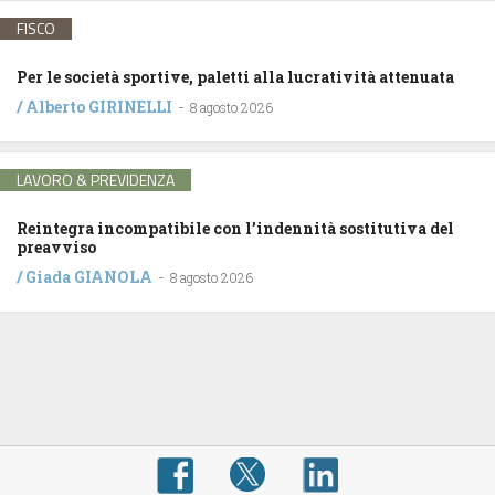
FISCO
Per le società sportive, paletti alla lucratività attenuata
/
Alberto GIRINELLI
-
8 agosto 2026
LAVORO & PREVIDENZA
Reintegra incompatibile con l’indennità sostitutiva del
preavviso
/
Giada GIANOLA
-
8 agosto 2026