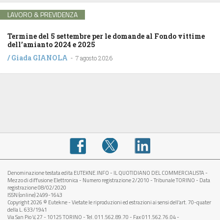
LAVORO & PREVIDENZA
Termine del 5 settembre per le domande al Fondo vittime
dell’amianto 2024 e 2025
/
Giada GIANOLA
-
7 agosto 2026
Denominazione testata edita EUTEKNE.INFO - IL QUOTIDIANO DEL COMMERCIALISTA -
Mezzo di diffusione Elettronica - Numero registrazione 2/2010 - Tribunale TORINO - Data
registrazione 08/02/2020
ISSN (online) 2499-1643
Copyright 2026 © Eutekne - Vietate le riproduzioni ed estrazioni ai sensi dell’art. 70-quater
della L. 633/1941
Via San Pio V, 27 - 10125 TORINO - Tel. 011.562.89.70 - Fax 011.562.76.04 -