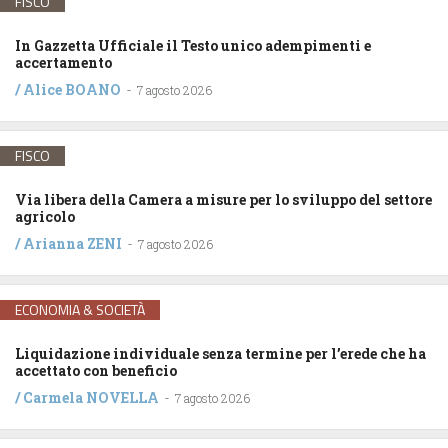
FISCO
In Gazzetta Ufficiale il Testo unico adempimenti e
accertamento
/
Alice BOANO
-
7 agosto 2026
FISCO
Via libera della Camera a misure per lo sviluppo del settore
agricolo
/
Arianna ZENI
-
7 agosto 2026
ECONOMIA & SOCIETÀ
Liquidazione individuale senza termine per l’erede che ha
accettato con beneficio
/
Carmela NOVELLA
-
7 agosto 2026