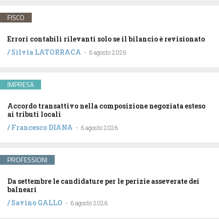
FISCO
Errori contabili rilevanti solo se il bilancio è revisionato
/
Silvia LATORRACA
-
6 agosto 2026
IMPRESA
Accordo transattivo nella composizione negoziata esteso
ai tributi locali
/
Francesco DIANA
-
6 agosto 2026
PROFESSIONI
Da settembre le candidature per le perizie asseverate dei
balneari
/
Savino GALLO
-
6 agosto 2026