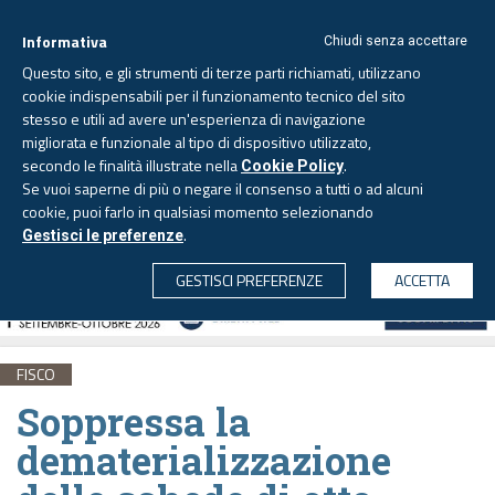
Informativa
Chiudi senza accettare
Questo sito, e gli strumenti di terze parti richiamati, utilizzano
cookie indispensabili per il funzionamento tecnico del sito
stesso e utili ad avere un'esperienza di navigazione
migliorata e funzionale al tipo di dispositivo utilizzato,
Giovedì, 6 agosto 2026 -
Aggiornato alle 6.00
secondo le finalità illustrate nella
.
Cookie Policy
Se vuoi saperne di più o negare il consenso a tutti o ad alcuni
cookie, puoi farlo in qualsiasi momento selezionando
.
Gestisci le preferenze
CERCA
GESTISCI PREFERENZE
ACCETTA
FISCO
Soppressa la
dematerializzazione