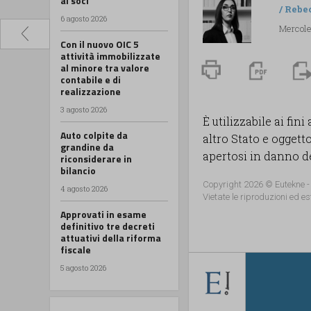
ai soci
/
Rebe
6 agosto 2026
Mercole
Con il nuovo OIC 5
attività immobilizzate
al minore tra valore
contabile e di
realizzazione
3 agosto 2026
È utilizzabile ai fin
Auto colpite da
altro Stato e oggett
grandine da
apertosi in danno de
riconsiderare in
bilancio
Copyright 2026 © Eutekne -
4 agosto 2026
Vietate le riproduzioni ed es
Approvati in esame
definitivo tre decreti
attuativi della riforma
fiscale
5 agosto 2026