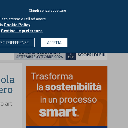
ACCEDI
EUTEKNE
Chiudi senza accettare
 sito stesso e utili ad avere
ASCOLTA IL PODCAST
lla
.
Cookie Policy
o
.
Gestisci le preferenze
& SOCIETÀ
PROFESSIONI
PROTAGONISTI
ISCI PREFERENZE
ACCETTA
CERCA
sola
ero
o art.