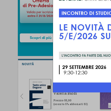
NOVITÁ
Testo unico Dogane
Lorenzo Ugolini -
Valeria Baldi
Prezzo 55,00
(sconto 5% abbonati SI)