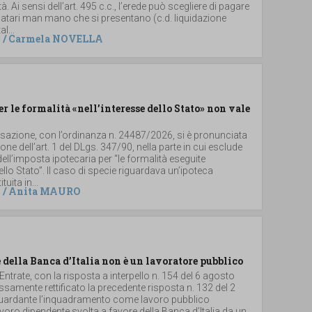
. Ai sensi dell’art. 495 c.c., l’erede può scegliere di pagare
 legatari man mano che si presentano (c.d. liquidazione
al...
/
Carmela NOVELLA
er le formalità «nell’interesse dello Stato» non vale
ssazione, con l’ordinanza n. 24487/2026, si è pronunciata
ione dell’art. 1 del DLgs. 347/90, nella parte in cui esclude
dell’imposta ipotecaria per “le formalità eseguite
dello Stato”. Il caso di specie riguardava un’ipoteca
uita in...
/
Anita MAURO
 della Banca d’Italia non è un lavoratore pubblico
 Entrate, con la risposta a interpello n. 154 del 6 agosto
samente rettificato la precedente risposta n. 132 del 2
iguardante l’inquadramento come lavoro pubblico
 lavoro dipendente svolta a favore della Banca d’Italia da un