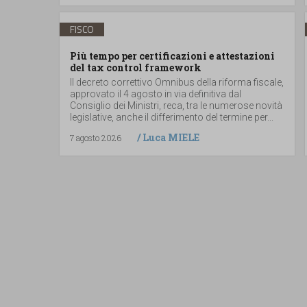
FISCO
Più tempo per certificazioni e attestazioni
del tax control framework
Il decreto correttivo Omnibus della riforma fiscale,
approvato il 4 agosto in via definitiva dal
Consiglio dei Ministri, reca, tra le numerose novità
legislative, anche il differimento del termine per...
/
Luca MIELE
7 agosto 2026