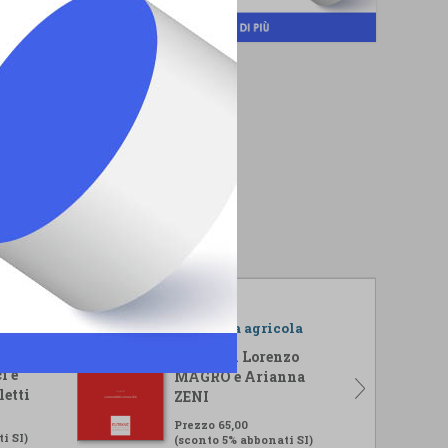
r il
L'impresa agricola
isi
A cura di Lorenzo
i e
MAGRO e Arianna
letti
ZENI
Prezzo 65,00
i SI)
(sconto 5% abbonati SI)