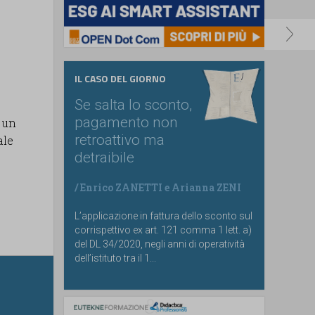
IL CASO DEL GIORNO
Se salta lo sconto,
pagamento non
 un
retroattivo ma
ale
detraibile
/
Enrico ZANETTI
e
Arianna ZENI
L’applicazione in fattura dello sconto sul
corrispettivo ex art. 121 comma 1 lett. a)
del DL 34/2020, negli anni di operatività
dell’istituto tra il 1...