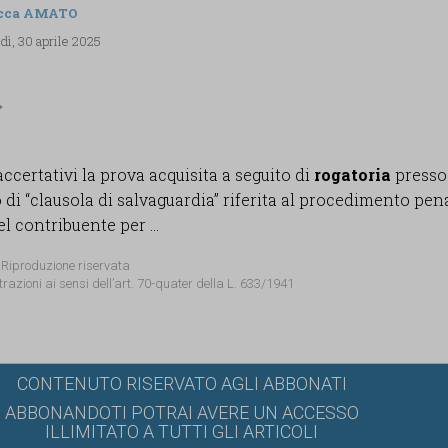
cca AMATO
dì, 30 aprile 2025
i accertativi la prova acquisita a seguito di
rogatoria
presso
o di “clausola di salvaguardia” riferita al procedimento pen
l contribuente per ...
 Riproduzione riservata
trazioni ai sensi dell’art. 70-quater della L. 633/1941
CONTENUTO RISERVATO AGLI ABBONATI
ABBONANDOTI POTRAI AVERE UN ACCESSO
ILLIMITATO A TUTTI GLI ARTICOLI