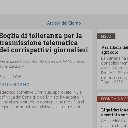
Articoli del Giorno
Soglia di tolleranza per la
FISCO
trasmissione telematica
Via libera de
dei corrispettivi giornalieri
agricolo
La Camera ha ap
Per le discrasie contenute nel limite del 5% non ci
consolidamento
sono sanzioni
ora all’esame d
l’anno 2027, è
7 agosto 2026
milioni di euro, a
7 agosto 2026
/
Alice BOANO
Il decreto correttivo Omnibus, approvato in via
definitiva dal Consiglio dei Ministri il 4 agosto, in
ECONOMIA & SO
base al testo circolato contiene una modifica al
regime sanzionatorio relativa alla trasmissione ...
Liquidazione 
accettato con
Se l’eredità è a
attività a favor