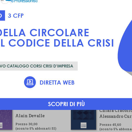
Voluntary
Guida pratica pe
Sustainability
gestore della cr
Reporting Standard
Chiara Cracolic
Alain Devalle
Alessandro Cur
Prezzo 30,00
Prezzo 45,60
(sconto 5% abbonati SI)
(sconto 5% abbonat