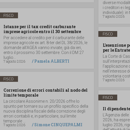
diverse modalità
i creditori e i
individuale): in t
FISCO
7 agosto 2026
Istanze per il tax credit carburante
imprese agricole entro il 30 settembre
FISCO
Per accedere al credito per il carburante delle
imprese agricole ex art. 8-ter del DL 38/2026, le
L’esenzione p
domande all’AGEA vanno inviate, già da ieri,
per le Entrate
entro il prossimo 30 settembre. Con il DM 27
La Corte di Ca
luglio...
/
Pamela ALBERTI
7 agosto 2026
sull’interpretaz
l’applicazione 
nell’interesse 
volontaria costit
FISCO
7 agosto 2026
Correzione di errori contabili al nodo del
limite temporale
FISCO
La circolare Assonime n. 20/2026 offre lo
spunto per tornare su un profilo specifico della
Il dipendente
nuova disciplina fiscale della correzione degli
L’Agenzia delle
errori contabili e, in particolare, sul limite
2026, ha espres
temporale ...
/
Simone CINQUEPALMI
7 agosto 2026
luglio 2026, r
dell’attività di