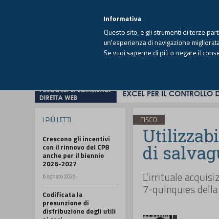
EUTEKNE INFO
SISTEMA INTEGRATO
EU
MENU
Informativa
Questo sito, e gli strumenti di terze par
un'esperienza di navigazione migliorata e
Se vuoi saperne di più o negare il cons
HOME
OPINIONI
FISCO
IMPRESA
I PIÙ LETTI
FISCO
Utilizzab
Crescono gli incentivi
di salvag
con il rinnovo del CPB
anche per il biennio
2026-2027
L’irrituale acquis
6 agosto 2026
7-quinquies dell
Codificata la
presunzione di
distribuzione degli utili