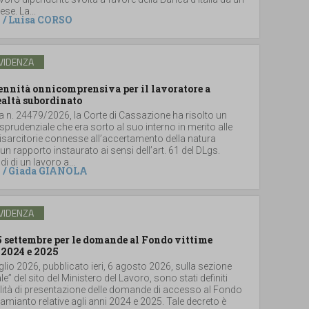
se. La...
/
Luisa CORSO
VIDENZA
dennità onnicomprensiva per il lavoratore a
ealtà subordinato
a n. 24479/2026, la Corte di Cassazione ha risolto un
sprudenziale che era sorto al suo interno in merito alle
sarcitorie connesse all’accertamento della natura
un rapporto instaurato ai sensi dell’art. 61 del DLgs.
i di un lavoro a...
/
Giada GIANOLA
VIDENZA
5 settembre per le domande al Fondo vittime
 2024 e 2025
glio 2026, pubblicato ieri, 6 agosto 2026, sulla sezione
le” del sito del Ministero del Lavoro, sono stati definiti
lità di presentazione delle domande di accesso al Fondo
i amianto relative agli anni 2024 e 2025. Tale decreto è