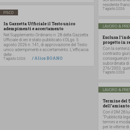
residente france
7 agosto 2026
FISCO
In Gazzetta Ufficiale il Testo unico
LAVORO & PRE
adempimenti e accertamento
Nel Supplemento Ordinario n. 28 della Gazzetta
Esclusa l’in
Ufficiale di ieri è stato pubblicato il DLgs. 5
progetto in r
agosto 2026 n. 141, di approvazione del Testo
Con la sentenz
unico adempimenti e accertamento. L’efficacia
contrasto giuri
delle ...
/
Alice BOANO
7 agosto 2026
conseguenze ri
subordinata di 
276/2003, quind
7 agosto 2026
LAVORO & PRE
Termine del 
dell’amianto
Con il DM 28 lu
“Pubblicità lega
termini e moda
per le vittime d