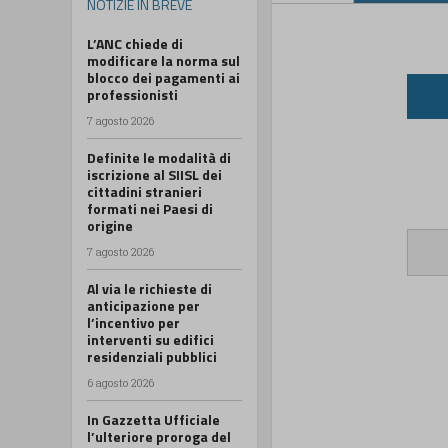
NOTIZIE IN BREVE
L’ANC chiede di
modificare la norma sul
blocco dei pagamenti ai
professionisti
7 agosto 2026
Definite le modalità di
iscrizione al SIISL dei
cittadini stranieri
formati nei Paesi di
origine
7 agosto 2026
Al via le richieste di
anticipazione per
l’incentivo per
interventi su edifici
residenziali pubblici
6 agosto 2026
In Gazzetta Ufficiale
l’ulteriore proroga del