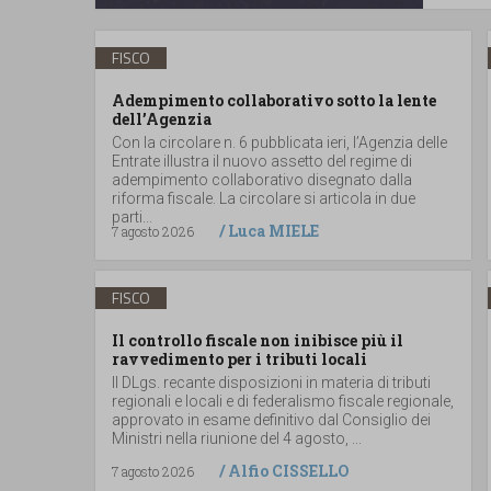
FISCO
Adempimento collaborativo sotto la lente
dell’Agenzia
Con la circolare n. 6 pubblicata ieri, l’Agenzia delle
Entrate illustra il nuovo assetto del regime di
adempimento collaborativo disegnato dalla
riforma fiscale. La circolare si articola in due
parti...
/
Luca MIELE
7 agosto 2026
FISCO
Il controllo fiscale non inibisce più il
ravvedimento per i tributi locali
Il DLgs. recante disposizioni in materia di tributi
regionali e locali e di federalismo fiscale regionale,
approvato in esame definitivo dal Consiglio dei
Ministri nella riunione del 4 agosto, ...
/
Alfio CISSELLO
7 agosto 2026