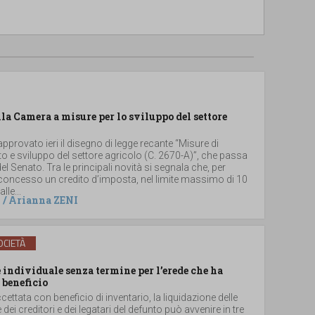
lla Camera a misure per lo sviluppo del settore
provato ieri il disegno di legge recante “Misure di
 e sviluppo del settore agricolo (C. 2670-A)”, che passa
el Senato. Tra le principali novità si segnala che, per
 concesso un credito d’imposta, nel limite massimo di 10
lle...
/
Arianna ZENI
CIETÀ
individuale senza termine per l’erede che ha
 beneficio
ccettata con beneficio di inventario, la liquidazione delle
e dei creditori e dei legatari del defunto può avvenire in tre