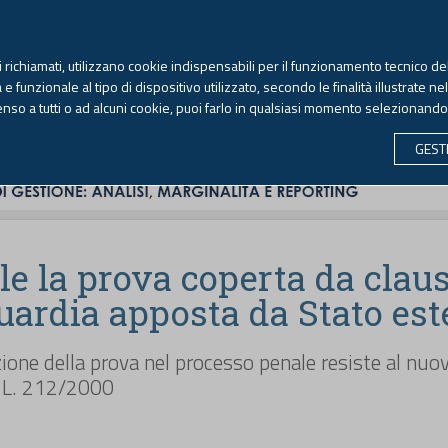
TEKNE FORMAZIONE
ANTIRICICLAGGIO
LIBRI EUTEKNE
RIVISTE 
ti richiamati, utilizzano cookie indispensabili per il funzionamento tecnico del
Venerdì, 7 agosto 2026 -
Aggiornato alle 6.00
 funzionale al tipo di dispositivo utilizzato, secondo le finalità illustrate ne
enso a tutti o ad alcuni cookie, puoi farlo in qualsiasi momento selezionand
CONTABILITÀ
LAVORO & PREVIDENZA
ECONOMIA 
GEST
ile la prova coperta da clau
uardia apposta da Stato est
izione della prova nel processo penale resiste al nuov
a L. 212/2000