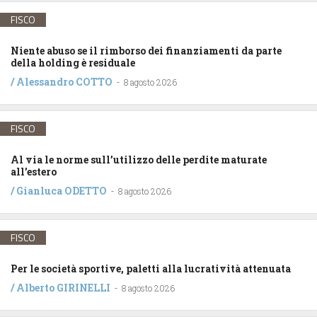
FISCO
Niente abuso se il rimborso dei finanziamenti da parte
della holding è residuale
/
Alessandro COTTO
-
8 agosto 2026
FISCO
Al via le norme sull’utilizzo delle perdite maturate
all’estero
/
Gianluca ODETTO
-
8 agosto 2026
FISCO
Per le società sportive, paletti alla lucratività attenuata
/
Alberto GIRINELLI
-
8 agosto 2026