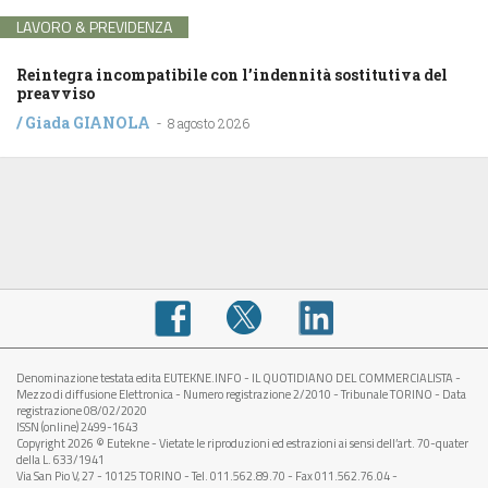
LAVORO & PREVIDENZA
Reintegra incompatibile con l’indennità sostitutiva del
preavviso
/
Giada GIANOLA
-
8 agosto 2026
Denominazione testata edita EUTEKNE.INFO - IL QUOTIDIANO DEL COMMERCIALISTA -
Mezzo di diffusione Elettronica - Numero registrazione 2/2010 - Tribunale TORINO - Data
registrazione 08/02/2020
ISSN (online) 2499-1643
Copyright 2026 © Eutekne - Vietate le riproduzioni ed estrazioni ai sensi dell’art. 70-quater
della L. 633/1941
Via San Pio V, 27 - 10125 TORINO - Tel. 011.562.89.70 - Fax 011.562.76.04 -