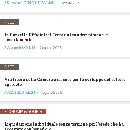
/
Simone CINQUEPALMI
-
7 agosto 2026
FISCO
In Gazzetta Ufficiale il Testo unico adempimenti e
accertamento
/
Alice BOANO
-
7 agosto 2026
FISCO
Via libera della Camera a misure per lo sviluppo del settore
agricolo
/
Arianna ZENI
-
7 agosto 2026
ECONOMIA & SOCIETÀ
Liquidazione individuale senza termine per l’erede che ha
accettato con beneficio