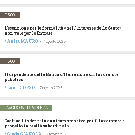
FISCO
L’esenzione per le formalità «nell’interesse dello Stato»
non vale per le Entrate
/
Anita MAURO
-
7 agosto 2026
FISCO
Il dipendente della Banca d’Italia non è un lavoratore
pubblico
/
Luisa CORSO
-
7 agosto 2026
LAVORO & PREVIDENZA
Esclusa l’indennità onnicomprensiva per il lavoratore a
progetto in realtà subordinato
/
Giada GIANOLA
-
7 agosto 2026