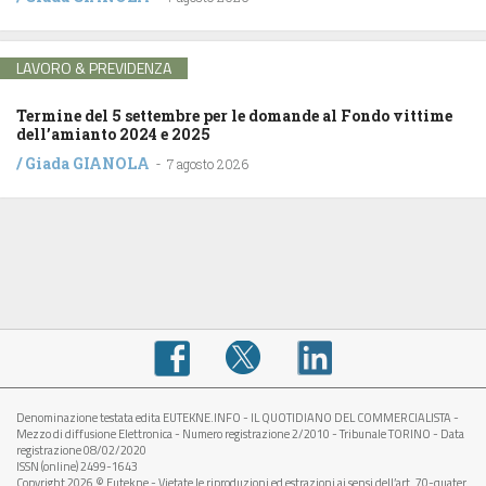
LAVORO & PREVIDENZA
Termine del 5 settembre per le domande al Fondo vittime
dell’amianto 2024 e 2025
/
Giada GIANOLA
-
7 agosto 2026
Denominazione testata edita EUTEKNE.INFO - IL QUOTIDIANO DEL COMMERCIALISTA -
Mezzo di diffusione Elettronica - Numero registrazione 2/2010 - Tribunale TORINO - Data
registrazione 08/02/2020
ISSN (online) 2499-1643
Copyright 2026 © Eutekne - Vietate le riproduzioni ed estrazioni ai sensi dell’art. 70-quater