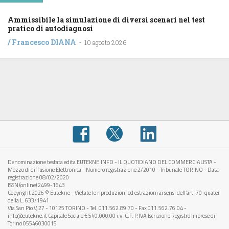
Ammissibile la simulazione di diversi scenari nel test
pratico di autodiagnosi
/
Francesco DIANA
-
10 agosto 2026
Denominazione testata edita EUTEKNE.INFO - IL QUOTIDIANO DEL COMMERCIALISTA -
Mezzo di diffusione Elettronica - Numero registrazione 2/2010 - Tribunale TORINO - Data
registrazione 08/02/2020
ISSN (online) 2499-1643
Copyright 2026 © Eutekne - Vietate le riproduzioni ed estrazioni ai sensi dell’art. 70-quater
della L. 633/1941
Via San Pio V, 27 - 10125 TORINO - Tel. 011.562.89.70 - Fax 011.562.76.04 -
info@eutekne.it Capitale Sociale € 540.000,00 i.v. C.F. P.IVA Iscrizione Registro Imprese di
Torino 05546030015