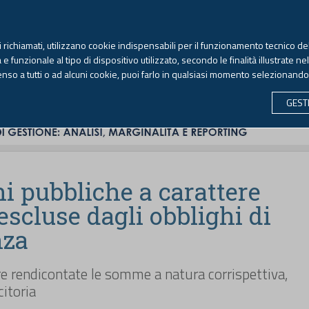
TEKNE FORMAZIONE
ANTIRICICLAGGIO
LIBRI EUTEKNE
RIVISTE 
ti richiamati, utilizzano cookie indispensabili per il funzionamento tecnico del
Venerdì, 7 agosto 2026 -
Aggiornato alle 6.00
 funzionale al tipo di dispositivo utilizzato, secondo le finalità illustrate ne
enso a tutti o ad alcuni cookie, puoi farlo in qualsiasi momento selezionand
CONTABILITÀ
LAVORO & PREVIDENZA
ECONOMIA 
GEST
i pubbliche a carattere
escluse dagli obblighi di
nza
 rendicontate le somme a natura corrispettiva,
citoria