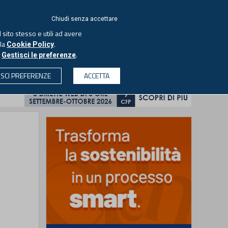
ACCEDI
EUTEKNE
Chiudi senza accettare
 sito stesso e utili ad avere
ASCOLTA IL PODCAST
lla
.
Cookie Policy
o
.
Gestisci le preferenze
& SOCIETÀ
PROFESSIONI
PROTAGONISTI
ISCI PREFERENZE
ACCETTA
CERCA