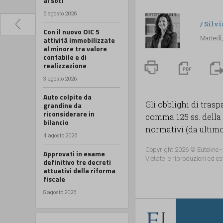
ai soci
6 agosto 2026
/
Silv
Con il nuovo OIC 5
Martedì,
attività immobilizzate
al minore tra valore
contabile e di
realizzazione
3 agosto 2026
Auto colpite da
Gli obblighi di trasp
grandine da
riconsiderare in
comma 125 ss. della 
bilancio
normativi (da ultimo 
4 agosto 2026
Copyright 2026 © Eutekne -
Approvati in esame
Vietate le riproduzioni ed es
definitivo tre decreti
attuativi della riforma
fiscale
5 agosto 2026