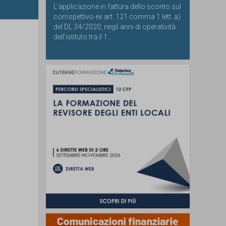
L’applicazione in fattura dello sconto sul
corrispettivo ex art. 121 comma 1 lett. a)
del DL 34/2020, negli anni di operatività
dell’istituto tra il 1...