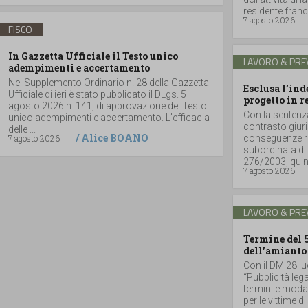
residente france
7 agosto 2026
FISCO
In Gazzetta Ufficiale il Testo unico
LAVORO & PRE
adempimenti e accertamento
Nel Supplemento Ordinario n. 28 della Gazzetta
Esclusa l’in
Ufficiale di ieri è stato pubblicato il DLgs. 5
progetto in r
agosto 2026 n. 141, di approvazione del Testo
Con la sentenz
unico adempimenti e accertamento. L’efficacia
contrasto giuri
delle ...
/
Alice BOANO
7 agosto 2026
conseguenze ri
subordinata di 
276/2003, quind
7 agosto 2026
LAVORO & PRE
Termine del 
dell’amianto
Con il DM 28 lu
“Pubblicità lega
termini e moda
per le vittime d