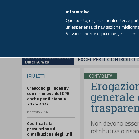
EUTEKNE INFO
SISTEMA INTEGRATO
EU
MENU
Informativa
Questo sito, e gli strumenti di terze par
un'esperienza di navigazione migliorata e
Se vuoi saperne di più o negare il cons
HOME
OPINIONI
FISCO
IMPRESA
I PIÙ LETTI
CONTABILITÀ
Erogazion
Crescono gli incentivi
generale 
con il rinnovo del CPB
anche per il biennio
2026-2027
traspare
6 agosto 2026
Non devono essere
Codificata la
presunzione di
retributiva o risar
distribuzione degli utili