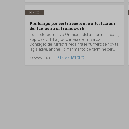
FISCO
Più tempo per certificazioni e attestazioni
del tax control framework
Il decreto correttivo Omnibus della riforma fiscale,
approvato il 4 agosto in via definitiva dal
Consiglio dei Ministri, reca, tra le numerose novità
legislative, anche il differimento del termine per...
/
Luca MIELE
7 agosto 2026