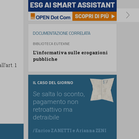
DOCUMENTAZIONE CORRELATA
BIBLIOTECA EUTEKNE
L’informativa sulle erogazioni
pubbliche
l’art. 1
IL CASO DEL GIORNO
Se salta lo sconto,
pagamento non
retroattivo ma
detraibile
/
Enrico ZANETTI
e
Arianna ZENI