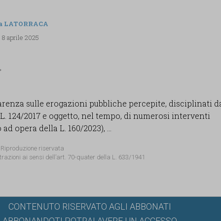
ia LATORRACA
 8 aprile 2025
arenza sulle erogazioni pubbliche percepite, disciplinati dal
L. 124/2017 e oggetto, nel tempo, di numerosi interventi
ad opera della L. 160/2023), ...
 Riproduzione riservata
trazioni ai sensi dell’art. 70-quater della L. 633/1941
CONTENUTO RISERVATO AGLI ABBONATI
ABBONANDOTI POTRAI AVERE UN ACCESSO