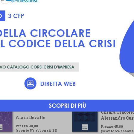
Voluntary
Guida pratica pe
Sustainability
gestore della cr
Reporting Standard
Chiara Cracolic
Alain Devalle
Alessandro Cur
Prezzo 30,00
Prezzo 45,60
(sconto 5% abbonati SI)
(sconto 5% abbonat