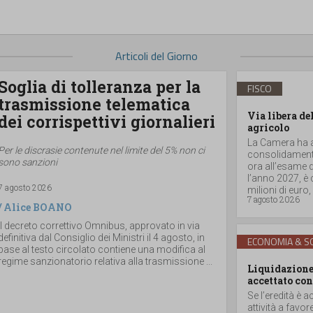
Articoli del Giorno
Soglia di tolleranza per la
FISCO
trasmissione telematica
Via libera de
dei corrispettivi giornalieri
agricolo
La Camera ha ap
Per le discrasie contenute nel limite del 5% non ci
consolidamento
sono sanzioni
ora all’esame d
l’anno 2027, è
7 agosto 2026
milioni di euro, a
7 agosto 2026
/
Alice BOANO
Il decreto correttivo Omnibus, approvato in via
definitiva dal Consiglio dei Ministri il 4 agosto, in
ECONOMIA & SO
base al testo circolato contiene una modifica al
regime sanzionatorio relativa alla trasmissione ...
Liquidazione 
accettato con
Se l’eredità è a
attività a favor