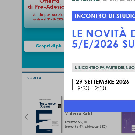
NOVITÁ
Testo unico Dogane
Lorenzo Ugolini -
Valeria Baldi
Prezzo 55,00
(sconto 5% abbonati SI)