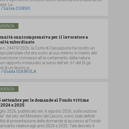
se. La...
/
Luisa CORSO
VIDENZA
dennità onnicomprensiva per il lavoratore a
ealtà subordinato
a n. 24479/2026, la Corte di Cassazione ha risolto un
sprudenziale che era sorto al suo interno in merito alle
sarcitorie connesse all’accertamento della natura
un rapporto instaurato ai sensi dell’art. 61 del DLgs.
i di un lavoro a...
/
Giada GIANOLA
VIDENZA
5 settembre per le domande al Fondo vittime
 2024 e 2025
glio 2026, pubblicato ieri, 6 agosto 2026, sulla sezione
le” del sito del Ministero del Lavoro, sono stati definiti
lità di presentazione delle domande di accesso al Fondo
i amianto relative agli anni 2024 e 2025. Tale decreto è