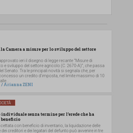
lla Camera a misure per lo sviluppo del settore
provato ieri il disegno di legge recante “Misure di
 e sviluppo del settore agricolo (C. 2670-A)”, che passa
el Senato. Tra le principali novità si segnala che, per
 concesso un credito d’imposta, nel limite massimo di 10
lle...
/
Arianna ZENI
CIETÀ
individuale senza termine per l’erede che ha
 beneficio
ccettata con beneficio di inventario, la liquidazione delle
e dei creditori e dei legatari del defunto può avvenire in tre