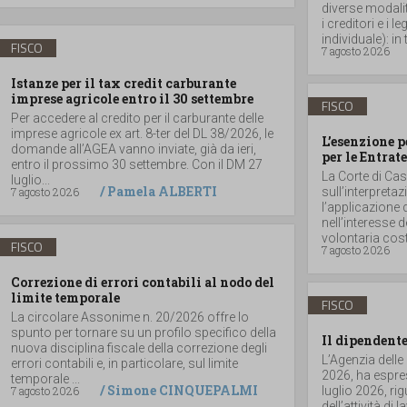
diverse modalità
i creditori e i
individuale): in t
FISCO
7 agosto 2026
Istanze per il tax credit carburante
imprese agricole entro il 30 settembre
FISCO
Per accedere al credito per il carburante delle
imprese agricole ex art. 8-ter del DL 38/2026, le
L’esenzione p
domande all’AGEA vanno inviate, già da ieri,
per le Entrate
entro il prossimo 30 settembre. Con il DM 27
La Corte di Ca
luglio...
/
Pamela ALBERTI
7 agosto 2026
sull’interpretaz
l’applicazione 
nell’interesse 
volontaria costit
FISCO
7 agosto 2026
Correzione di errori contabili al nodo del
limite temporale
FISCO
La circolare Assonime n. 20/2026 offre lo
spunto per tornare su un profilo specifico della
Il dipendente
nuova disciplina fiscale della correzione degli
L’Agenzia delle
errori contabili e, in particolare, sul limite
2026, ha espres
temporale ...
/
Simone CINQUEPALMI
7 agosto 2026
luglio 2026, r
dell’attività di