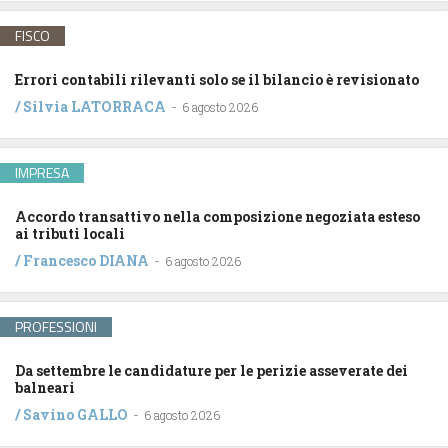
FISCO
Errori contabili rilevanti solo se il bilancio è revisionato
/
Silvia LATORRACA
-
6 agosto 2026
IMPRESA
Accordo transattivo nella composizione negoziata esteso
ai tributi locali
/
Francesco DIANA
-
6 agosto 2026
PROFESSIONI
Da settembre le candidature per le perizie asseverate dei
balneari
/
Savino GALLO
-
6 agosto 2026