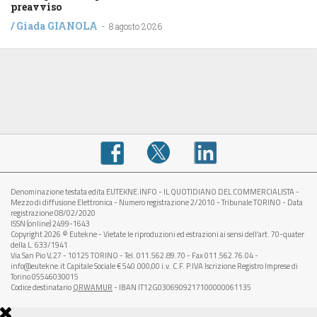
preavviso
/
Giada GIANOLA
-
8 agosto 2026
Denominazione testata edita EUTEKNE.INFO - IL QUOTIDIANO DEL COMMERCIALISTA -
Mezzo di diffusione Elettronica - Numero registrazione 2/2010 - Tribunale TORINO - Data
registrazione 08/02/2020
ISSN (online) 2499-1643
Copyright 2026 © Eutekne - Vietate le riproduzioni ed estrazioni ai sensi dell’art. 70-quater
della L. 633/1941
Via San Pio V, 27 - 10125 TORINO - Tel. 011.562.89.70 - Fax 011.562.76.04 -
info@eutekne.it Capitale Sociale € 540.000,00 i.v. C.F. P.IVA Iscrizione Registro Imprese di
Torino 05546030015
Codice destinatario
QRWAMUR
- IBAN IT12G0306909217100000061135