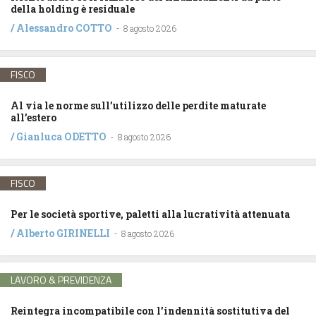
della holding è residuale
/
Alessandro COTTO
-
8 agosto 2026
FISCO
Al via le norme sull’utilizzo delle perdite maturate
all’estero
/
Gianluca ODETTO
-
8 agosto 2026
FISCO
Per le società sportive, paletti alla lucratività attenuata
/
Alberto GIRINELLI
-
8 agosto 2026
LAVORO & PREVIDENZA
Reintegra incompatibile con l’indennità sostitutiva del