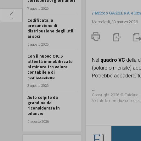
corrispettivi giornalieri
7 agosto 2026
/
Mirco GAZZERA
e
Em
Codificata la
Mercoledì, 18 marzo 2026
presunzione di
distribuzione degli utili
ai soci
6 agosto 2026
Con il nuovo OIC 5
Nel
quadro VC
della d
attività immobilizzate
al minore tra valore
(solare o mensile) ado
contabile e di
Potrebbe accadere, tut
realizzazione
3 agosto 2026
...
Copyright 2026 © Eutekne -
Auto colpite da
Vietate le riproduzioni ed es
grandine da
riconsiderare in
bilancio
4 agosto 2026