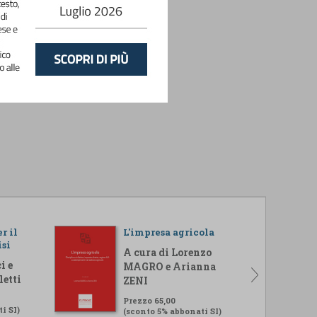
r il
L'impresa agricola
isi
A cura di Lorenzo
i e
MAGRO e Arianna
letti
ZENI
Prezzo 65,00
i SI)
(sconto 5% abbonati SI)