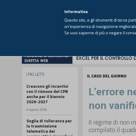
EUTEKNE INFO
SISTEMA INTEGRATO
EU
MENU
Informativa
Questo sito, e gli strumenti di terze par
un'esperienza di navigazione migliorata e
Se vuoi saperne di più o negare il cons
HOME
OPINIONI
FISCO
IMPRESA
I PIÙ LETTI
IL CASO DEL GIORNO
Crescono gli incentivi
L’errore n
con il rinnovo del CPB
anche per il biennio
2026-2027
non vanifi
6 agosto 2026
Il regime di non i
Soglia di tolleranza per
la trasmissione
compilato il quad
telematica dei