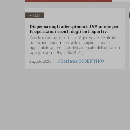
FISCO
Dispensa dagli adempimenti IVA anche per
le operazioni esenti degli enti sportivi
Con la circolare n. 7 di ieri, l’Agenzia delle Entrate
ha fornito chiarimenti sulla disciplina fiscale
applicabile agli enti sportivi a seguito della riforma
operata con il DLgs. 36/2021, ...
/
Corinna COSENTINO
8 agosto 2026