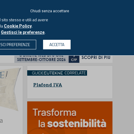
ACCEDI
EUTEKNE
Chiudi senza accettare
 sito stesso e utili ad avere
ASCOLTA IL PODCAST
lla
.
Cookie Policy
o
.
Gestisci le preferenze
& SOCIETÀ
PROFESSIONI
PROTAGONISTI
ISCI PREFERENZE
ACCETTA
CERCA
Plafond IVA
ta