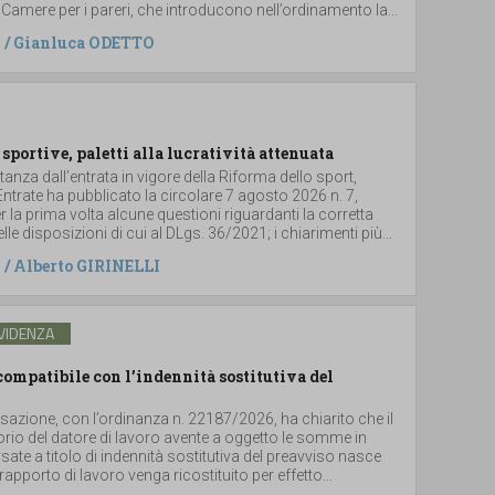
 Camere per i pareri, che introducono nell’ordinamento la...
/
Gianluca ODETTO
 sportive, paletti alla lucratività attenuata
stanza dall’entrata in vigore della Riforma dello sport,
 Entrate ha pubblicato la circolare 7 agosto 2026 n. 7,
 la prima volta alcune questioni riguardanti la corretta
le disposizioni di cui al DLgs. 36/2021; i chiarimenti più...
/
Alberto GIRINELLI
VIDENZA
ompatibile con l’indennità sostitutiva del
sazione, con l’ordinanza n. 22187/2026, ha chiarito che il
torio del datore di lavoro avente a oggetto le somme in
ate a titolo di indennità sostitutiva del preavviso nasce
rapporto di lavoro venga ricostituito per effetto...