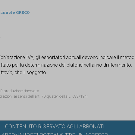
anuele GRECO
ichiarazione IVA, gli esportatori abituali devono indicare il meto
ttato per la determinazione del plafond nell’anno di riferimento.
tavia, che il soggetto
 Riproduzione riservata
trazioni ai sensi dell’art. 70-quater della L. 633/1941
CONTENUTO RISERVATO AGLI ABBONATI