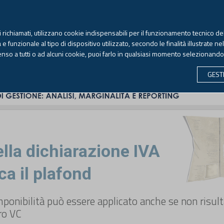
TEKNE FORMAZIONE
ANTIRICICLAGGIO
LIBRI EUTEKNE
RIVISTE 
ti richiamati, utilizzano cookie indispensabili per il funzionamento tecnico del
Sabato, 8 agosto 2026 -
Aggiornato alle 6.00
 funzionale al tipo di dispositivo utilizzato, secondo le finalità illustrate ne
enso a tutti o ad alcuni cookie, puoi farlo in qualsiasi momento selezionand
CONTABILITÀ
LAVORO & PREVIDENZA
ECONOMIA 
GEST
ella dichiarazione IVA
ca il plafond
mponibilità può essere applicato anche se non risul
ro VC