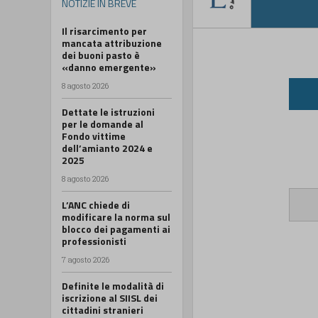
NOTIZIE IN BREVE
Il risarcimento per
mancata attribuzione
dei buoni pasto è
«danno emergente»
8 agosto 2026
Dettate le istruzioni
per le domande al
Fondo vittime
dell’amianto 2024 e
2025
8 agosto 2026
L’ANC chiede di
modificare la norma sul
blocco dei pagamenti ai
professionisti
7 agosto 2026
Definite le modalità di
iscrizione al SIISL dei
cittadini stranieri