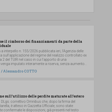
se il rimborso dei finanziamenti da parte della
iduale
a interpello n. 155/2026 pubblicata ieri, l’Agenzia delle
ta sull’applicazione del regime del realizzo controllato ex
2 del TUIR nel caso in cui l’apporto di una
 venga imputato interamente a riserva, senza aumento...
/
Alessandro COTTO
me sull’utilizzo delle perdite maturate all’estero
el DLgs. correttivo Omnibus che, dopo la firma del
arella, è atteso in Gazzetta Ufficiale, sono state
 confermate le disposizioni, già presenti nel testo