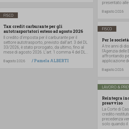
presentato alle
8 agosto 2026
FISCO
Tax credit carburante per gli
FISCO
autotrasportatori esteso ad agosto 2026
Il credito d’imposta per il carburante per il
Per le società
settore autotrasporto, previsto dall’art. 3 del DL
A tre anni di di
33/2026, è stato prorogato, da ultimo, fino al
l’Agenzia delle
mese di agosto 2026. L’art. 1 comma 4 del DL...
affrontando per
/
Pamela ALBERTI
8 agosto 2026
applicazione del
8 agosto 2026
LAVORO & PRE
Reintegra inc
preavviso
La Corte di Cas
credito restitu
precedenza vers
solo quando il 