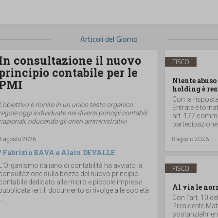
Articoli del Giorno
In consultazione il nuovo
FISCO
principio contabile per le
Niente abuso 
PMI
holding è res
Con la risposta 
L’obiettivo è riunire in un unico testo organico
Entrate è torna
regole oggi individuate nei diversi principi contabili
art. 177 comma 
nazionali, riducendo gli oneri amministrativi
partecipazione
8 agosto 2026
8 agosto 2026
/
Fabrizio BAVA
e
Alain DEVALLE
L’Organismo italiano di contabilità ha avviato la
FISCO
consultazione sulla bozza del nuovo principio
contabile dedicato alle micro e piccole imprese
Al via le nor
pubblicata ieri. Il documento si rivolge alle società
Con l’art. 10 d
..
Presidente Matt
sostanzialmente