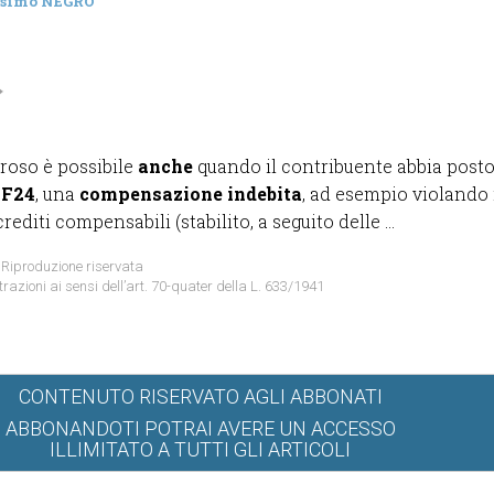
simo NEGRO
roso è possibile
anche
quando il contribuente abbia posto
 F24
, una
compensazione indebita
, ad esempio violando 
editi compensabili (stabilito, a seguito delle ...
 Riproduzione riservata
trazioni ai sensi dell’art. 70-quater della L. 633/1941
CONTENUTO RISERVATO AGLI ABBONATI
ABBONANDOTI POTRAI AVERE UN ACCESSO
ILLIMITATO A TUTTI GLI ARTICOLI