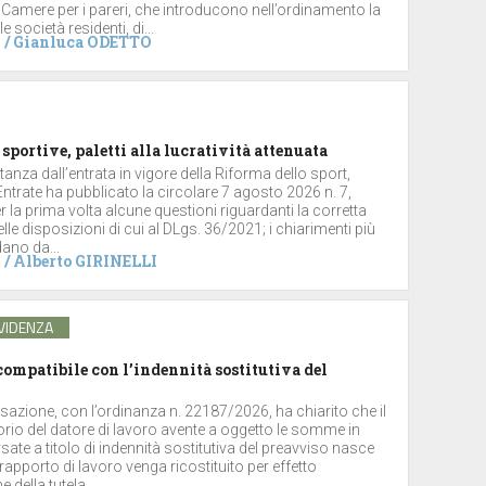
 Camere per i pareri, che introducono nell’ordinamento la
le società residenti, di...
/
Gianluca ODETTO
 sportive, paletti alla lucratività attenuata
stanza dall’entrata in vigore della Riforma dello sport,
 Entrate ha pubblicato la circolare 7 agosto 2026 n. 7,
 la prima volta alcune questioni riguardanti la corretta
lle disposizioni di cui al DLgs. 36/2021; i chiarimenti più
dano da...
/
Alberto GIRINELLI
VIDENZA
ompatibile con l’indennità sostitutiva del
sazione, con l’ordinanza n. 22187/2026, ha chiarito che il
torio del datore di lavoro avente a oggetto le somme in
ate a titolo di indennità sostitutiva del preavviso nasce
rapporto di lavoro venga ricostituito per effetto
 della tutela...