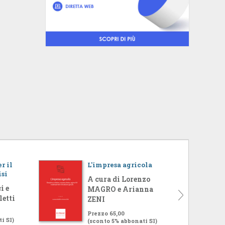
r il
L'impresa agricola
isi
A cura di Lorenzo
i e
MAGRO e Arianna
letti
ZENI
Prezzo 65,00
i SI)
(sconto 5% abbonati SI)