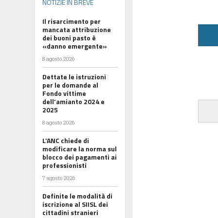
NOTIZIE IN BREVE
Il risarcimento per
mancata attribuzione
dei buoni pasto è
«danno emergente»
8 agosto 2026
Dettate le istruzioni
per le domande al
Fondo vittime
dell’amianto 2024 e
2025
8 agosto 2026
L’ANC chiede di
modificare la norma sul
blocco dei pagamenti ai
professionisti
7 agosto 2026
Definite le modalità di
iscrizione al SIISL dei
cittadini stranieri