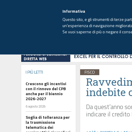
EUTEKNE INFO
SISTEMA INTEGRATO
EU
MENU
Informativa
Questo sito, e gli strumenti di terze par
un'esperienza di navigazione migliorata e
Se vuoi saperne di più o negare il cons
HOME
OPINIONI
FISCO
IMPRESA
I PIÙ LETTI
FISCO
Ravvedim
Crescono gli incentivi
indebite 
con il rinnovo del CPB
anche per il biennio
2026-2027
Da quest’anno son
6 agosto 2026
indicare il credit
Soglia di tolleranza per
la trasmissione
telematica dei