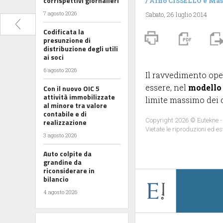
corrispettivi giornalieri
/
Alfio CISSELLO
e
Mas
7 agosto 2026
Sabato, 26 luglio 2014
Codificata la
presunzione di
distribuzione degli utili
ai soci
6 agosto 2026
Il ravvedimento ope
essere, nel
modello
Con il nuovo OIC 5
attività immobilizzate
limite massimo dei cr
al minore tra valore
contabile e di
Copyright 2026 © Eutekne -
realizzazione
Vietate le riproduzioni ed es
3 agosto 2026
Auto colpite da
grandine da
riconsiderare in
bilancio
4 agosto 2026