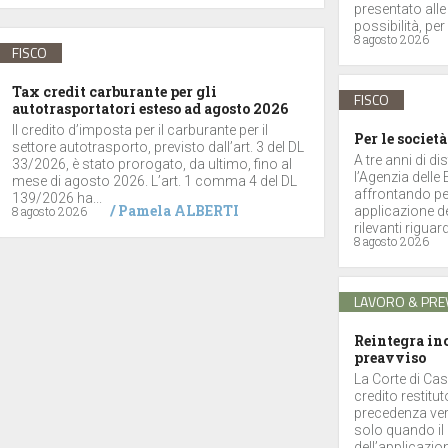
presentato alle
possibilità, per 
8 agosto 2026
FISCO
Tax credit carburante per gli
FISCO
autotrasportatori esteso ad agosto 2026
Il credito d’imposta per il carburante per il
Per le società
settore autotrasporto, previsto dall’art. 3 del DL
A tre anni di di
33/2026, è stato prorogato, da ultimo, fino al
l’Agenzia delle
mese di agosto 2026. L’art. 1 comma 4 del DL
affrontando per
139/2026 ha...
/
Pamela ALBERTI
8 agosto 2026
applicazione de
rilevanti riguar
8 agosto 2026
LAVORO & PRE
Reintegra inc
preavviso
La Corte di Cas
credito restitu
precedenza vers
solo quando il 
dell’applicazione