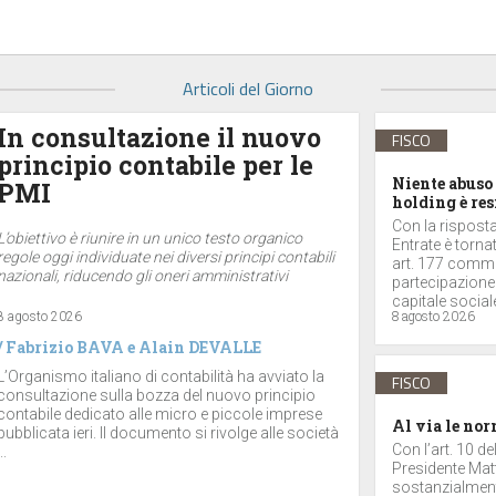
Articoli del Giorno
In consultazione il nuovo
FISCO
principio contabile per le
Niente abuso 
PMI
holding è res
Con la risposta 
L’obiettivo è riunire in un unico testo organico
Entrate è torna
regole oggi individuate nei diversi principi contabili
art. 177 comma 
nazionali, riducendo gli oneri amministrativi
partecipazione
capitale sociale
8 agosto 2026
8 agosto 2026
/
Fabrizio BAVA
e
Alain DEVALLE
L’Organismo italiano di contabilità ha avviato la
FISCO
consultazione sulla bozza del nuovo principio
contabile dedicato alle micro e piccole imprese
Al via le nor
pubblicata ieri. Il documento si rivolge alle società
Con l’art. 10 d
..
Presidente Matt
sostanzialmente