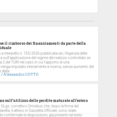
se il rimborso dei finanziamenti da parte della
iduale
a interpello n. 155/2026 pubblicata ieri, l’Agenzia delle
ta sull’applicazione del regime del realizzo controllato ex
2 del TUIR nel caso in cui l’apporto di una
 venga imputato interamente a riserva, senza aumento del
 della...
/
Alessandro COTTO
me sull’utilizzo delle perdite maturate all’estero
el DLgs. correttivo Omnibus che, dopo la firma del
arella, è atteso in Gazzetta Ufficiale, sono state
 confermate le disposizioni, già presenti nel testo