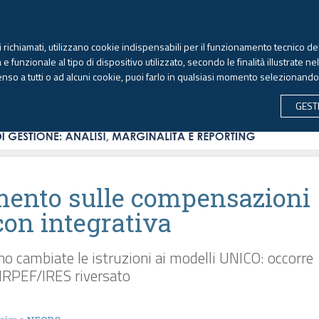
TEKNE FORMAZIONE
ANTIRICICLAGGIO
LIBRI EUTEKNE
RIVISTE 
ti richiamati, utilizzano cookie indispensabili per il funzionamento tecnico del
Domenica, 9 agosto 2026
 funzionale al tipo di dispositivo utilizzato, secondo le finalità illustrate ne
enso a tutti o ad alcuni cookie, puoi farlo in qualsiasi momento selezionand
CONTABILITÀ
LAVORO & PREVIDENZA
ECONOMIA 
GEST
ento sulle compensazioni
con integrativa
o cambiate le istruzioni ai modelli UNICO: occorre
o IRPEF/IRES riversato