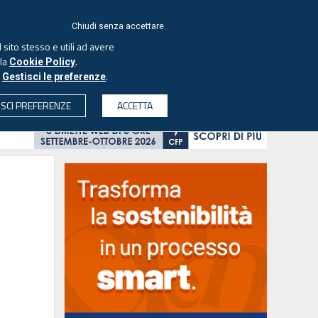
ACCEDI
EUTEKNE
Chiudi senza accettare
 sito stesso e utili ad avere
ASCOLTA IL PODCAST
lla
.
Cookie Policy
o
.
Gestisci le preferenze
& SOCIETÀ
PROFESSIONI
PROTAGONISTI
ISCI PREFERENZE
ACCETTA
CERCA