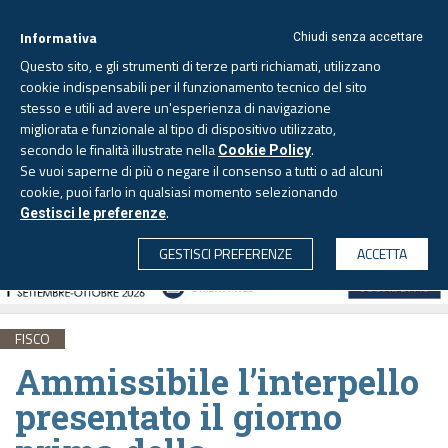
Informativa
Chiudi senza accettare
Questo sito, e gli strumenti di terze parti richiamati, utilizzano
cookie indispensabili per il funzionamento tecnico del sito
stesso e utili ad avere un'esperienza di navigazione
migliorata e funzionale al tipo di dispositivo utilizzato,
Venerdì, 7 agosto 2026 -
Aggiornato alle 6.00
secondo le finalità illustrate nella
.
Cookie Policy
Se vuoi saperne di più o negare il consenso a tutti o ad alcuni
cookie, puoi farlo in qualsiasi momento selezionando
.
Gestisci le preferenze
CERCA
GESTISCI PREFERENZE
ACCETTA
FISCO
Ammissibile l’interpello
presentato il giorno