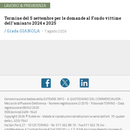
LAVORO & PREVIDENZA
Termine del 5 settembre per le domande al Fondo vittime
dell’amianto 2024 e 2025
/
Giada GIANOLA
-
7 agosto 2026
Denominazione testata edita EUTEKNE.INFO - IL QUOTIDIANO DEL COMMERCIALISTA -
Mezzo di diffusione Elettronica - Numero registrazione 2/2010 - Tribunale TORINO - Data
registrazione 08/02/2020
ISSN (online) 2499-1643
Copyright 2026 © Eutekne - Vietate le riproduzioni ed estrazioni ai sensi dell’art. 70-quater
della L. 633/1941
Via San Pio V, 27 - 10125 TORINO - Tel. 011.562.89.70 - Fax 011.562.76.04 -
info@eutekne.it Capitale Sociale € 540.000,00 i.v. C.F. P.IVA Iscrizione Registro Imprese di