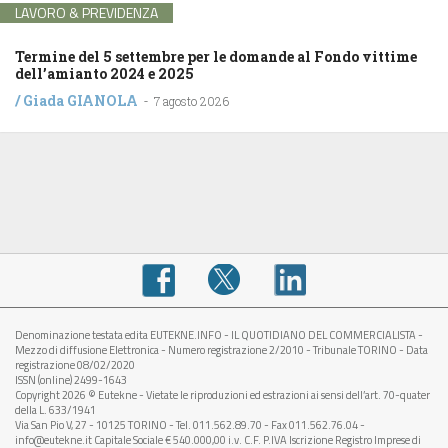
LAVORO & PREVIDENZA
Termine del 5 settembre per le domande al Fondo vittime
dell’amianto 2024 e 2025
/
Giada GIANOLA
-
7 agosto 2026
Denominazione testata edita EUTEKNE.INFO - IL QUOTIDIANO DEL COMMERCIALISTA -
Mezzo di diffusione Elettronica - Numero registrazione 2/2010 - Tribunale TORINO - Data
registrazione 08/02/2020
ISSN (online) 2499-1643
Copyright 2026 © Eutekne - Vietate le riproduzioni ed estrazioni ai sensi dell’art. 70-quater
della L. 633/1941
Via San Pio V, 27 - 10125 TORINO - Tel. 011.562.89.70 - Fax 011.562.76.04 -
info@eutekne.it Capitale Sociale € 540.000,00 i.v. C.F. P.IVA Iscrizione Registro Imprese di