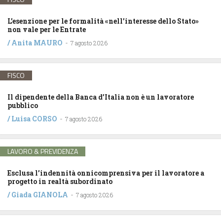
L’esenzione per le formalità «nell’interesse dello Stato»
non vale per le Entrate
/
Anita MAURO
-
7 agosto 2026
FISCO
Il dipendente della Banca d’Italia non è un lavoratore
pubblico
/
Luisa CORSO
-
7 agosto 2026
LAVORO & PREVIDENZA
Esclusa l’indennità onnicomprensiva per il lavoratore a
progetto in realtà subordinato
/
Giada GIANOLA
-
7 agosto 2026