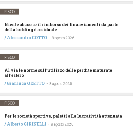
FISCO
Niente abuso se il rimborso dei finanziamenti da parte
della holding è residuale
/
Alessandro COTTO
-
8 agosto 2026
FISCO
Al via le norme sull’utilizzo delle perdite maturate
all’estero
/
Gianluca ODETTO
-
8 agosto 2026
FISCO
Per le società sportive, paletti alla lucratività attenuata
/
Alberto GIRINELLI
-
8 agosto 2026