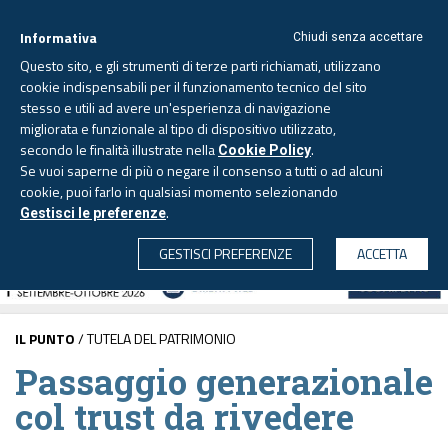
Informativa
Chiudi senza accettare
Questo sito, e gli strumenti di terze parti richiamati, utilizzano
cookie indispensabili per il funzionamento tecnico del sito
stesso e utili ad avere un'esperienza di navigazione
migliorata e funzionale al tipo di dispositivo utilizzato,
Venerdì, 7 agosto 2026 -
Aggiornato alle 6.00
secondo le finalità illustrate nella
.
Cookie Policy
Se vuoi saperne di più o negare il consenso a tutti o ad alcuni
cookie, puoi farlo in qualsiasi momento selezionando
.
Gestisci le preferenze
CERCA
GESTISCI PREFERENZE
ACCETTA
IL PUNTO
/ TUTELA DEL PATRIMONIO
Passaggio generazionale
col trust da rivedere