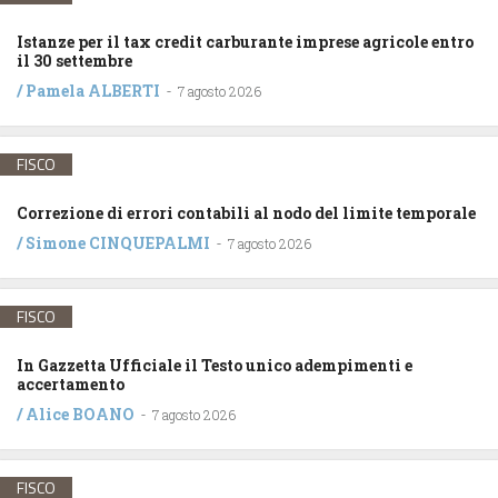
Istanze per il tax credit carburante imprese agricole entro
il 30 settembre
/
Pamela ALBERTI
-
7 agosto 2026
FISCO
Correzione di errori contabili al nodo del limite temporale
/
Simone CINQUEPALMI
-
7 agosto 2026
FISCO
In Gazzetta Ufficiale il Testo unico adempimenti e
accertamento
/
Alice BOANO
-
7 agosto 2026
FISCO