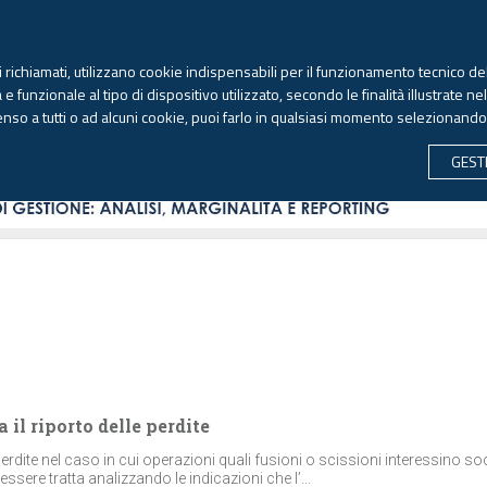
TEKNE FORMAZIONE
ANTIRICICLAGGIO
LIBRI EUTEKNE
RIVISTE 
ti richiamati, utilizzano cookie indispensabili per il funzionamento tecnico del
Venerdì, 7 agosto 2026 -
Aggiornato alle 6.00
 funzionale al tipo di dispositivo utilizzato, secondo le finalità illustrate ne
enso a tutti o ad alcuni cookie, puoi farlo in qualsiasi momento selezionand
CONTABILITÀ
LAVORO & PREVIDENZA
ECONOMIA 
GEST
 il riporto delle perdite
erdite nel caso in cui operazioni quali fusioni o scissioni interessino so
ssere tratta analizzando le indicazioni che l’...