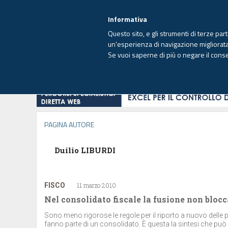
EUTEKNE INFO
SISTEMA INTEGRATO
EU
MENU
Informativa
Questo sito, e gli strumenti di terze par
un'esperienza di navigazione migliorata e
Se vuoi saperne di più o negare il cons
HOME
OPINIONI
FISCO
IMPRESA
PAGINA AUTORE
Duilio LIBURDI
FISCO
11 marzo 2010
Nel consolidato fiscale la fusione non blocca
Sono meno rigorose le regole per il riporto a nuovo delle p
fanno parte di un consolidato. È questa la sintesi che può e