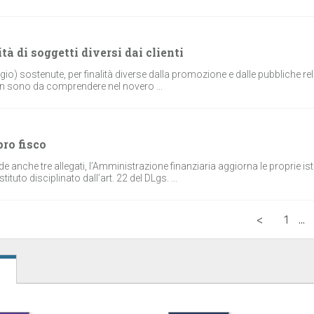
à di soggetti diversi dai clienti
aggio) sostenute, per finalità diverse dalla promozione e dalle pubbliche rel
, non sono da comprendere nel novero ...
pro fisco
 anche tre allegati, l’Amministrazione finanziaria aggiorna le proprie ist
tituto disciplinato dall’art. 22 del DLgs. ...
<
1
...