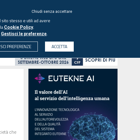
ACCEDI
EUTEKNE
Chiudi senza accettare
 sito stesso e utili ad avere
ASCOLTA IL PODCAST
lla
.
Cookie Policy
o
.
Gestisci le preferenze
& SOCIETÀ
PROFESSIONI
PROTAGONISTI
ISCI PREFERENZE
ACCETTA
CERCA
cietà che