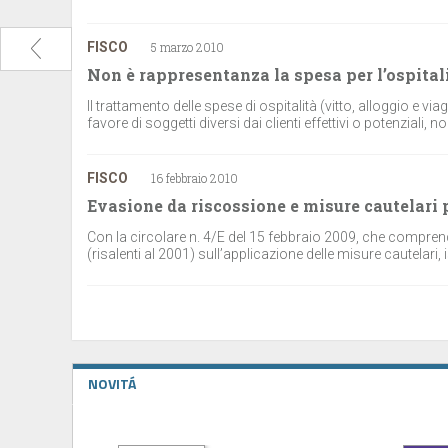
FISCO
5 marzo 2010
Non è rappresentanza la spesa per l’ospitalit
Il trattamento delle spese di ospitalità (vitto, alloggio e vi
favore di soggetti diversi dai clienti effettivi o potenziali
FISCO
16 febbraio 2010
Evasione da riscossione e misure cautelari 
Con la circolare n. 4/E del 15 febbraio 2009, che comprende
(risalenti al 2001) sull’applicazione delle misure cautelari, is
NOVITÁ