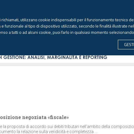
TEKNE FORMAZIONE
ANTIRICICLAGGIO
LIBRI EUTEKNE
RIVISTE 
ti richiamati, utilizzano cookie indispensabili per il funzionamento tecnico del
Giovedì, 6 agosto 2026 -
Aggiornato alle 6.00
 funzionale al tipo di dispositivo utilizzato, secondo le finalità illustrate ne
enso a tutti o ad alcuni cookie, puoi farlo in qualsiasi momento selezionand
CONTABILITÀ
LAVORO & PREVIDENZA
ECONOMIA 
GEST
posizione negoziata «fiscale»
e la proposta di accordo sui debiti tributari nell’ambito della composizi
ocumento la relazione sulla veridicità e completezza ...