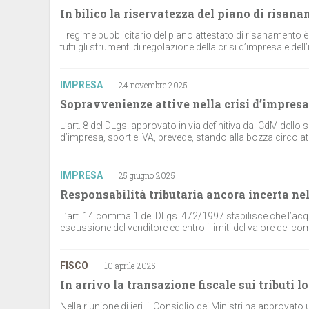
In bilico la riservatezza del piano di risan
Il regime pubblicitario del piano attestato di risanamento è
tutti gli strumenti di regolazione della crisi d’impresa e dell
IMPRESA
24 novembre 2025
Sopravvenienze attive nella crisi d’impresa
L’art. 8 del DLgs. approvato in via definitiva dal CdM dello
d’impresa, sport e IVA, prevede, stando alla bozza circolata
IMPRESA
25 giugno 2025
Responsabilità tributaria ancora incerta ne
L’art. 14 comma 1 del DLgs. 472/1997 stabilisce che l’acqui
escussione del venditore ed entro i limiti del valore del co
FISCO
10 aprile 2025
In arrivo la transazione fiscale sui tributi lo
Nella riunione di ieri, il Consiglio dei Ministri ha approvato