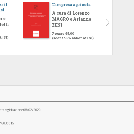
r il
L'impresa agricola
isi
A cura di Lorenzo
i e
MAGRO e Arianna
letti
ZENI
Prezzo 65,00
i SI)
(sconto 5% abbonati SI)
ata registrazione 08/02/2020
05546030015