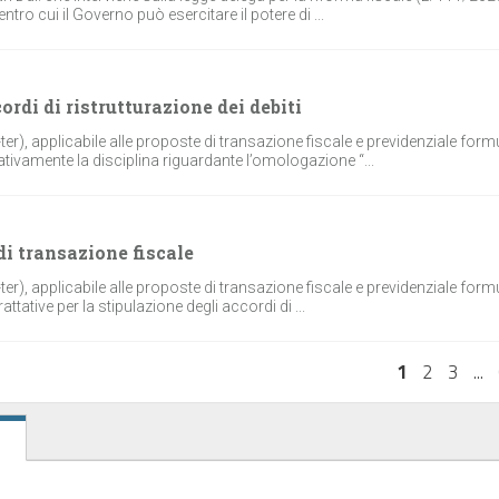
ro cui il Governo può esercitare il potere di ...
rdi di ristrutturazione dei debiti
r), applicabile alle proposte di transazione fiscale e previdenziale form
tivamente la disciplina riguardante l’omologazione “...
di transazione fiscale
r), applicabile alle proposte di transazione fiscale e previdenziale formu
tative per la stipulazione degli accordi di ...
1
2
3
...