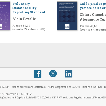
Voluntary
Guida pratica pe
Sustainability
gestore della cr
Reporting Standard
Chiara Cracolic
Alain Devalle
Alessandro Cur
Prezzo 30,00
Prezzo 45,60
(sconto 5% abbonati SI)
(sconto 5% abbonat
STA - Mezzo di diffusione Elettronica - Numero registrazione 2/2010 - Tribunale TORINO - D
rt. 70-quater della L. 633/1941
fo@eutekne.it Capitale Sociale € 540.000,00 i.v. C.F. P.IVA Iscrizione Registro Imprese di Torino 