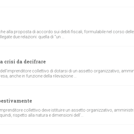
e alla proposta di accordo sui debiti fiscali, formulabile nel corso delle 
gate due relazioni: quella di “un ...
 crisi da decifrare
dell’imprenditore collettivo di dotarsi di un assetto organizzativo, ammin
esa, anche in funzione della rilevazione ...
mpestivamente
imprenditore collettivo deve istituire un assetto organizzativo, amministr
indi, rispetto alla natura e dimensioni dell’...