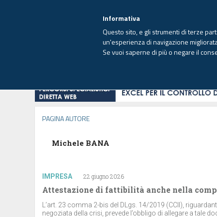
EUTEKNE INFO
SISTEMA INTEGRATO
EU
MENU
Informativa
Questo sito, e gli strumenti di terze par
un'esperienza di navigazione migliorata e
Se vuoi saperne di più o negare il cons
HOME
OPINIONI
FISCO
IMPRESA
PAGINA AUTORE
Michele BANA
IMPRESA
22 giugno 2026
Attestazione di fattibilità anche nella com
L’art. 23 comma 2-bis del DLgs. 14/2019 (CCII), riguardant
negoziata della crisi, prevede l’obbligo di allegare a tale d