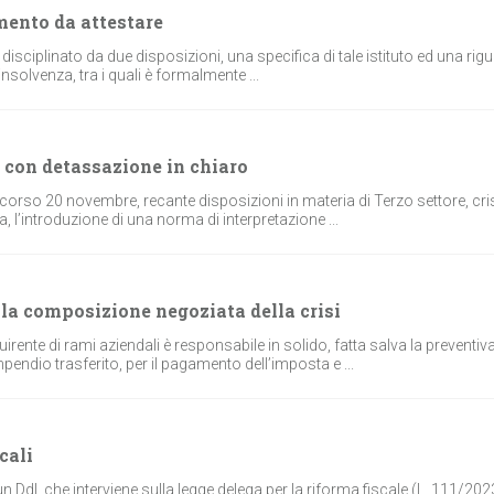
amento da attestare
 disciplinato da due disposizioni, una specifica di tale istituto ed una rig
’insolvenza, tra i quali è formalmente ...
 con detassazione in chiaro
 scorso 20 novembre, recante disposizioni in materia di Terzo settore, cri
, l’introduzione di una norma di interpretazione ...
lla composizione negoziata della crisi
rente di rami aziendali è responsabile in solido, fatta salva la preventiv
mpendio trasferito, per il pagamento dell’imposta e ...
cali
 un Ddl. che interviene sulla legge delega per la riforma fiscale (L. 111/202