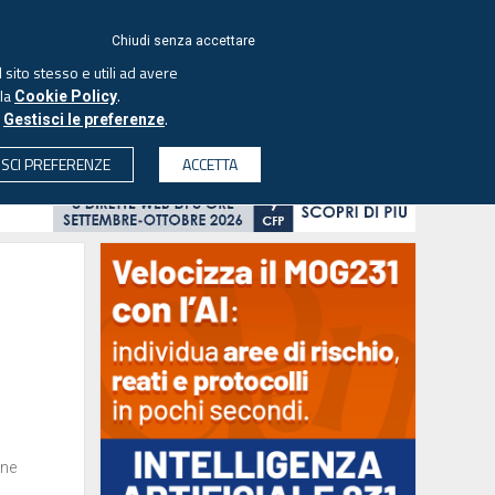
ACCEDI
EUTEKNE
Chiudi senza accettare
 sito stesso e utili ad avere
ASCOLTA IL PODCAST
lla
.
Cookie Policy
o
.
Gestisci le preferenze
& SOCIETÀ
PROFESSIONI
PROTAGONISTI
ISCI PREFERENZE
ACCETTA
CERCA
one