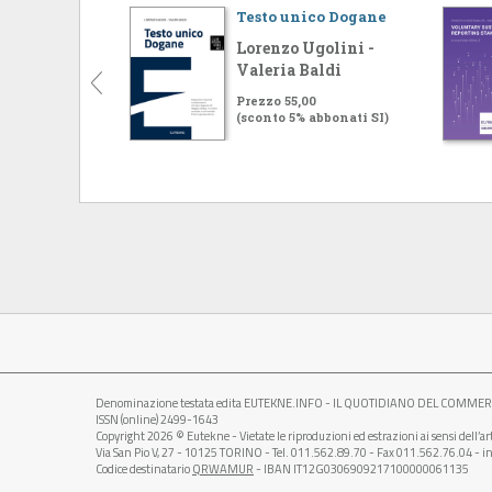
Testo unico Dogane
Lorenzo Ugolini -
Valeria Baldi
Prezzo 55,00
(sconto 5% abbonati SI)
Denominazione testata edita EUTEKNE.INFO - IL QUOTIDIANO DEL COMMERCIALI
ISSN (online) 2499-1643
Copyright 2026 © Eutekne - Vietate le riproduzioni ed estrazioni ai sensi dell’a
Via San Pio V, 27 - 10125 TORINO - Tel. 011.562.89.70 - Fax 011.562.76.04 - in
Codice destinatario
QRWAMUR
- IBAN IT12G0306909217100000061135