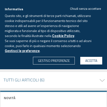
Informativa
Chiudi senza accettare
Questo sito, e gli strumenti di terze parti richiamati, utilizzano
cookie indispensabili per il funzionamento tecnico del sito
stesso e utili ad avere un'esperienza di navigazione
migliorata e funzionale al tipo di dispositivo utilizzato,
Sabato, 8 agosto 2026 -
Aggiornato alle 6.00
secondo le finalità illustrate nella
.
Cookie Policy
Se vuoi saperne di più o negare il consenso a tutti o ad alcuni
cookie, puoi farlo in qualsiasi momento selezionando
PAGINA AUTORE
.
Gestisci le preferenze
CERCA
GESTISCI PREFERENZE
ACCETTA
Federico CIRAVEGNA
TUTTI GLI ARTICOLI (6)
NOVITÁ