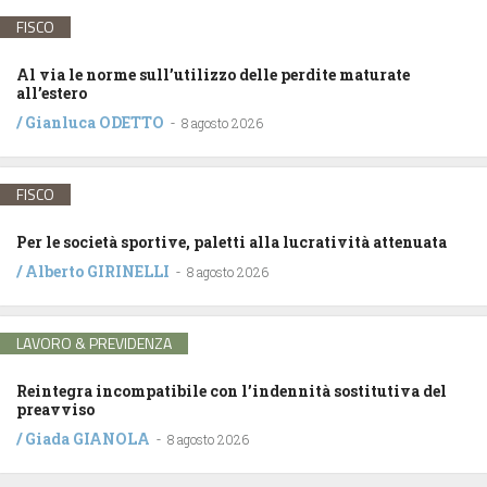
FISCO
Al via le norme sull’utilizzo delle perdite maturate
all’estero
/
Gianluca ODETTO
-
8 agosto 2026
FISCO
Per le società sportive, paletti alla lucratività attenuata
/
Alberto GIRINELLI
-
8 agosto 2026
LAVORO & PREVIDENZA
Reintegra incompatibile con l’indennità sostitutiva del
preavviso
/
Giada GIANOLA
-
8 agosto 2026