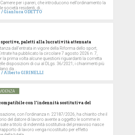
 Camere per i pareri, che introducono nell’ordinamento la
le società residenti, di...
/
Gianluca ODETTO
 sportive, paletti alla lucratività attenuata
stanza dall’entrata in vigore della Riforma dello sport,
 Entrate ha pubblicato la circolare 7 agosto 2026 n. 7,
 la prima volta alcune questioni riguardanti la corretta
lle disposizioni di cui al DLgs. 36/2021; i chiarimenti più
dano da...
/
Alberto GIRINELLI
VIDENZA
ompatibile con l’indennità sostitutiva del
sazione, con l’ordinanza n. 22187/2026, ha chiarito che il
torio del datore di lavoro avente a oggetto le somme in
ate a titolo di indennità sostitutiva del preavviso nasce
rapporto di lavoro venga ricostituito per effetto
 della tutela...