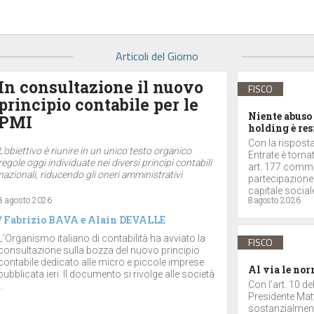
Articoli del Giorno
In consultazione il nuovo
FISCO
principio contabile per le
Niente abuso 
PMI
holding è res
Con la risposta 
L’obiettivo è riunire in un unico testo organico
Entrate è torna
regole oggi individuate nei diversi principi contabili
art. 177 comma 
nazionali, riducendo gli oneri amministrativi
partecipazione
capitale sociale
8 agosto 2026
8 agosto 2026
/
Fabrizio BAVA
e
Alain DEVALLE
L’Organismo italiano di contabilità ha avviato la
FISCO
consultazione sulla bozza del nuovo principio
contabile dedicato alle micro e piccole imprese
Al via le nor
pubblicata ieri. Il documento si rivolge alle società
Con l’art. 10 d
..
Presidente Matt
sostanzialmente