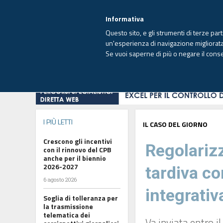
EUTEKNE INFO
SISTEMA INTEGRATO
EU
MENU
Informativa
Questo sito, e gli strumenti di terze par
un'esperienza di navigazione migliorata e
Se vuoi saperne di più o negare il cons
HOME
OPINIONI
FISCO
IMPRESA
I PIÙ LETTI
IL CASO DEL GIORNO
Crescono gli incentivi
Regolariz
con il rinnovo del CPB
anche per il biennio
2026-2027
tardiva co
6 agosto 2026
integrativ
Soglia di tolleranza per
la trasmissione
telematica dei
Va inviata entro i