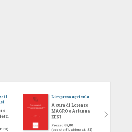
r il
L'impresa agricola
isi
A cura di Lorenzo
i e
MAGRO e Arianna
letti
ZENI
Prezzo 65,00
i SI)
(sconto 5% abbonati SI)