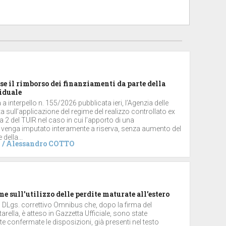
se il rimborso dei finanziamenti da parte della
iduale
a interpello n. 155/2026 pubblicata ieri, l’Agenzia delle
ta sull’applicazione del regime del realizzo controllato ex
2 del TUIR nel caso in cui l’apporto di una
 venga imputato interamente a riserva, senza aumento del
 della...
/
Alessandro COTTO
me sull’utilizzo delle perdite maturate all’estero
el DLgs. correttivo Omnibus che, dopo la firma del
arella, è atteso in Gazzetta Ufficiale, sono state
 confermate le disposizioni, già presenti nel testo