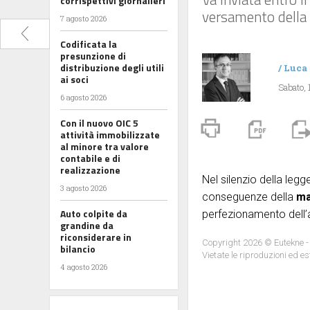
corrispettivi giornalieri
versamento della 
7 agosto 2026
Codificata la
presunzione di
distribuzione degli utili
/
Luca
ai soci
Sabato, 
6 agosto 2026
Con il nuovo OIC 5
attività immobilizzate
al minore tra valore
contabile e di
realizzazione
Nel silenzio della legg
3 agosto 2026
conseguenze della
ma
Auto colpite da
perfezionamento dell’
grandine da
riconsiderare in
Copyright 2026 © Eutekne -
bilancio
Vietate le riproduzioni ed es
4 agosto 2026