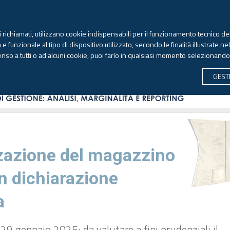
TEKNE FORMAZIONE
ANTIRICICLAGGIO
LIBRI EUTEKNE
RIVISTE 
ti richiamati, utilizzano cookie indispensabili per il funzionamento tecnico del
Domenica, 9 agosto 2026
 funzionale al tipo di dispositivo utilizzato, secondo le finalità illustrate ne
enso a tutti o ad alcuni cookie, puoi farlo in qualsiasi momento selezionand
CONTABILITÀ
LAVORO & PREVIDENZA
ECONOMIA 
GEST
zazione del magazzino
n dichiarazione
a
l 29 gennaio 2025; da valutare a fini prudenziali il