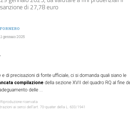
sanzione di 27,78 euro
 FORNERO
11 gennaio 2025
e e di precisazioni di fonte ufficiale, ci si domanda quali siano le
ncata compilazione
della sezione XVII del quadro RQ al fine d
adeguamento delle ...
 Riproduzione riservata
trazioni ai sensi dell’art. 70-quater della L. 633/1941