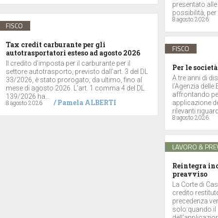
presentato alle
possibilità, per 
8 agosto 2026
FISCO
Tax credit carburante per gli
FISCO
autotrasportatori esteso ad agosto 2026
Il credito d’imposta per il carburante per il
Per le società
settore autotrasporto, previsto dall’art. 3 del DL
A tre anni di di
33/2026, è stato prorogato, da ultimo, fino al
l’Agenzia delle
mese di agosto 2026. L’art. 1 comma 4 del DL
affrontando per
139/2026 ha...
/
Pamela ALBERTI
8 agosto 2026
applicazione de
rilevanti riguar
8 agosto 2026
LAVORO & PRE
Reintegra inc
preavviso
La Corte di Cas
credito restitu
precedenza vers
solo quando il 
dell’applicazione