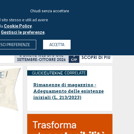
ACCEDI
EUTEKNE
Chiudi senza accettare
 sito stesso e utili ad avere
ASCOLTA IL PODCAST
lla
.
Cookie Policy
o
.
Gestisci le preferenze
& SOCIETÀ
PROFESSIONI
PROTAGONISTI
ISCI PREFERENZE
ACCETTA
CERCA
Rimanenze di magazzino -
Adeguamento delle esistenze
iniziali (L. 213/2023)