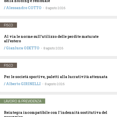
della holding è residuale
/
Alessandro COTTO
-
8 agosto 2026
FISCO
Al via le norme sull’utilizzo delle perdite maturate
all’estero
/
Gianluca ODETTO
-
8 agosto 2026
FISCO
Per le società sportive, paletti alla lucratività attenuata
/
Alberto GIRINELLI
-
8 agosto 2026
LAVORO & PREVIDENZA
Reintegra incompatibile con l’indennità sostitutiva del
preavviso