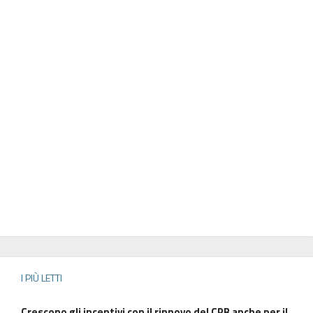
I PIÙ LETTI
Crescono gli incentivi con il rinnovo del CPB anche per il