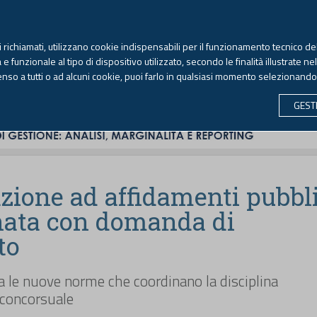
TEKNE FORMAZIONE
ANTIRICICLAGGIO
LIBRI EUTEKNE
RIVISTE 
ti richiamati, utilizzano cookie indispensabili per il funzionamento tecnico del
Venerdì, 7 agosto 2026 -
Aggiornato alle 6.00
 funzionale al tipo di dispositivo utilizzato, secondo le finalità illustrate ne
enso a tutti o ad alcuni cookie, puoi farlo in qualsiasi momento selezionand
CONTABILITÀ
LAVORO & PREVIDENZA
ECONOMIA 
GEST
zione ad affidamenti pubbli
nata con domanda di
to
 le nuove norme che coordinano la disciplina
 concorsuale