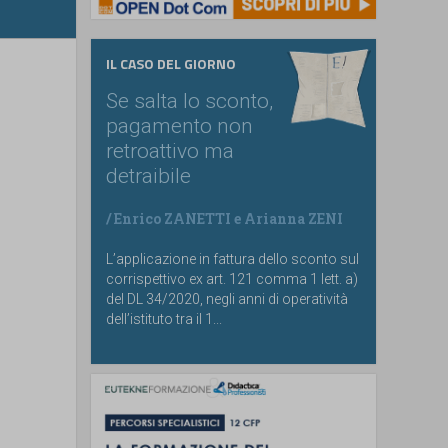
IL CASO DEL GIORNO
Se salta lo sconto,
pagamento non
retroattivo ma
detraibile
/
Enrico ZANETTI
e
Arianna ZENI
L’applicazione in fattura dello sconto sul
corrispettivo ex art. 121 comma 1 lett. a)
del DL 34/2020, negli anni di operatività
dell’istituto tra il 1...