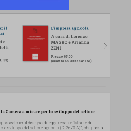
r il
L'impresa agricola
isi
A cura di Lorenzo
i e
MAGRO e Arianna
letti
ZENI
Prezzo 65,00
i SI)
(sconto 5% abbonati SI)
lla Camera a misure per lo sviluppo del settore
provato ieri il disegno di legge recante “Misure di
 e sviluppo del settore agricolo (C. 2670-A)”, che passa