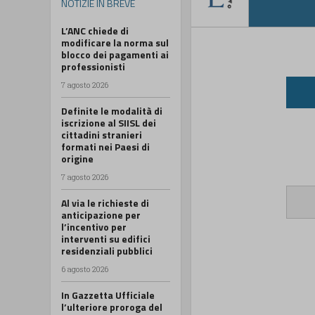
NOTIZIE IN BREVE
L’ANC chiede di
modificare la norma sul
blocco dei pagamenti ai
professionisti
7 agosto 2026
Definite le modalità di
iscrizione al SIISL dei
cittadini stranieri
formati nei Paesi di
origine
7 agosto 2026
Al via le richieste di
anticipazione per
l’incentivo per
interventi su edifici
residenziali pubblici
6 agosto 2026
In Gazzetta Ufficiale
l’ulteriore proroga del