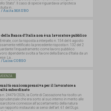
dello Stato”. Il caso di specie riguardava un’ipoteca
uita in...
/
Anita MAURO
 della Banca d’Italia non è un lavoratore pubblico
 Entrate, con la risposta a interpello n. 154 del 6 agosto
samente rettificato la precedente risposta n. 132 del 2
iguardante l’inquadramento come lavoro pubblico
 lavoro dipendente svolta a favore della Banca d’Italia da un
se. La...
/
Luisa CORSO
VIDENZA
dennità onnicomprensiva per il lavoratore a
ealtà subordinato
a n. 24479/2026, la Corte di Cassazione ha risolto un
sprudenziale che era sorto al suo interno in merito alle
sarcitorie connesse all’accertamento della natura
un rapporto instaurato ai sensi dell’art. 61 del DLgs.