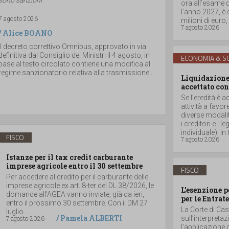
ora all’esame d
l’anno 2027, è
7 agosto 2026
milioni di euro, a
7 agosto 2026
/
Alice BOANO
Il decreto correttivo Omnibus, approvato in via
definitiva dal Consiglio dei Ministri il 4 agosto, in
ECONOMIA & SO
base al testo circolato contiene una modifica al
regime sanzionatorio relativa alla trasmissione ...
Liquidazione 
accettato con
Se l’eredità è a
attività a favor
diverse modalità
i creditori e i
individuale): in t
FISCO
7 agosto 2026
Istanze per il tax credit carburante
imprese agricole entro il 30 settembre
FISCO
Per accedere al credito per il carburante delle
imprese agricole ex art. 8-ter del DL 38/2026, le
L’esenzione p
domande all’AGEA vanno inviate, già da ieri,
per le Entrate
entro il prossimo 30 settembre. Con il DM 27
La Corte di Ca
luglio...
/
Pamela ALBERTI
7 agosto 2026
sull’interpretaz
l’applicazione 