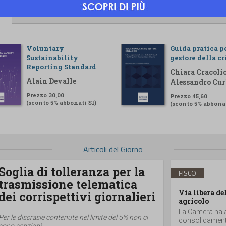
Voluntary
Guida pratica pe
Sustainability
gestore della cr
Reporting Standard
Chiara Cracolic
Alain Devalle
Alessandro Cur
Prezzo 30,00
Prezzo 45,60
(sconto 5% abbonati SI)
(sconto 5% abbonat
Articoli del Giorno
Soglia di tolleranza per la
FISCO
trasmissione telematica
Via libera de
dei corrispettivi giornalieri
agricolo
La Camera ha ap
Per le discrasie contenute nel limite del 5% non ci
consolidamento
sono sanzioni