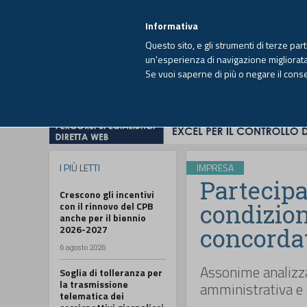
EUTEKNE INFO
SISTEMA INTEGRATO
EU
MENU
Informativa
Questo sito, e gli strumenti di terze par
un'esperienza di navigazione migliorata e
Se vuoi saperne di più o negare il cons
HOME
OPINIONI
FISCO
IMPRESA
I PIÙ LETTI
IMPRESA
Partecipa
Crescono gli incentivi
condizio
con il rinnovo del CPB
anche per il biennio
2026-2027
concorda
6 agosto 2026
Assonime analizza
Soglia di tolleranza per
la trasmissione
amministrativa e
telematica dei