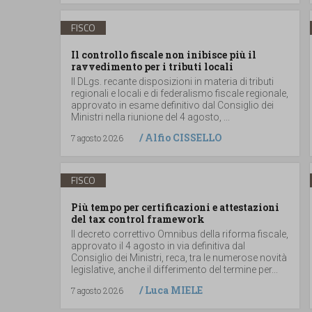
FISCO
Il controllo fiscale non inibisce più il
ravvedimento per i tributi locali
Il DLgs. recante disposizioni in materia di tributi
regionali e locali e di federalismo fiscale regionale,
approvato in esame definitivo dal Consiglio dei
Ministri nella riunione del 4 agosto, ...
/
Alfio CISSELLO
7 agosto 2026
FISCO
Più tempo per certificazioni e attestazioni
del tax control framework
Il decreto correttivo Omnibus della riforma fiscale,
approvato il 4 agosto in via definitiva dal
Consiglio dei Ministri, reca, tra le numerose novità
legislative, anche il differimento del termine per...
/
Luca MIELE
7 agosto 2026