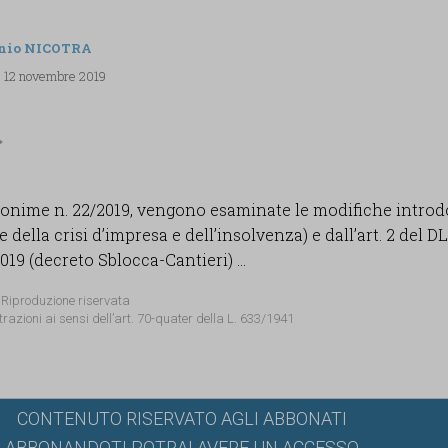
nio NICOTRA
, 12 novembre 2019
sonime n. 22/2019, vengono esaminate le modifiche introd
 della crisi d’impresa e dell’insolvenza) e dall’art. 2 del DL
019 (decreto Sblocca-Cantieri) ...
 Riproduzione riservata
trazioni ai sensi dell’art. 70-quater della L. 633/1941
CONTENUTO RISERVATO AGLI ABBONATI
ABBONANDOTI POTRAI AVERE UN ACCESSO