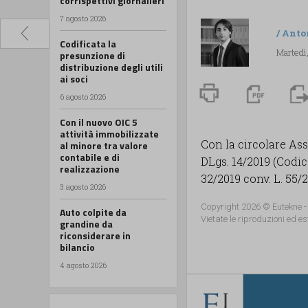
corrispettivi giornalieri
7 agosto 2026
/
Anto
Codificata la
Martedì
presunzione di
distribuzione degli utili
ai soci
6 agosto 2026
Con il nuovo OIC 5
attività immobilizzate
Con la circolare As
al minore tra valore
contabile e di
DLgs. 14/2019 (Codice
realizzazione
32/2019 conv. L. 55/2
3 agosto 2026
Copyright 2026 © Eutekne -
Auto colpite da
Vietate le riproduzioni ed es
grandine da
riconsiderare in
bilancio
4 agosto 2026