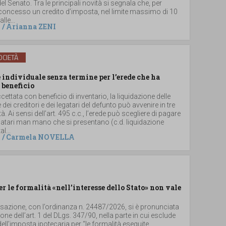
el Senato. Tra le principali novità si segnala che, per
 concesso un credito d’imposta, nel limite massimo di 10
lle...
/
Arianna ZENI
CIETÀ
individuale senza termine per l’erede che ha
 beneficio
ccettata con beneficio di inventario, la liquidazione delle
e dei creditori e dei legatari del defunto può avvenire in tre
. Ai sensi dell’art. 495 c.c., l’erede può scegliere di pagare
 legatari man mano che si presentano (c.d. liquidazione
al...
/
Carmela NOVELLA
er le formalità «nell’interesse dello Stato» non vale
ssazione, con l’ordinanza n. 24487/2026, si è pronunciata
ione dell’art. 1 del DLgs. 347/90, nella parte in cui esclude
dell’imposta ipotecaria per “le formalità eseguite