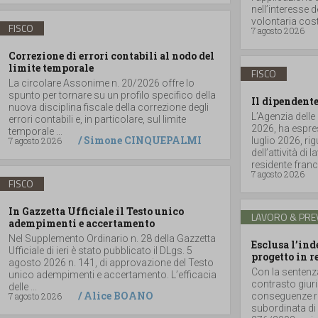
nell’interesse 
volontaria costit
FISCO
7 agosto 2026
Correzione di errori contabili al nodo del
limite temporale
FISCO
La circolare Assonime n. 20/2026 offre lo
spunto per tornare su un profilo specifico della
Il dipendente
nuova disciplina fiscale della correzione degli
L’Agenzia delle
errori contabili e, in particolare, sul limite
2026, ha espres
temporale ...
/
Simone CINQUEPALMI
7 agosto 2026
luglio 2026, r
dell’attività di
residente france
7 agosto 2026
FISCO
In Gazzetta Ufficiale il Testo unico
LAVORO & PRE
adempimenti e accertamento
Nel Supplemento Ordinario n. 28 della Gazzetta
Esclusa l’in
Ufficiale di ieri è stato pubblicato il DLgs. 5
progetto in r
agosto 2026 n. 141, di approvazione del Testo
Con la sentenz
unico adempimenti e accertamento. L’efficacia
contrasto giuri
delle ...
/
Alice BOANO
7 agosto 2026
conseguenze ri
subordinata di 