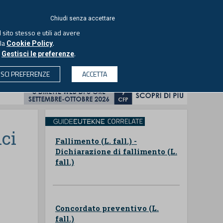
ACCEDI
EUTEKNE
Chiudi senza accettare
 sito stesso e utili ad avere
ASCOLTA IL PODCAST
lla
.
Cookie Policy
o
.
Gestisci le preferenze
& SOCIETÀ
PROFESSIONI
PROTAGONISTI
ISCI PREFERENZE
ACCETTA
CERCA
ci
Fallimento (L. fall.) -
Dichiarazione di fallimento (L.
fall.)
Concordato preventivo (L.
fall.)