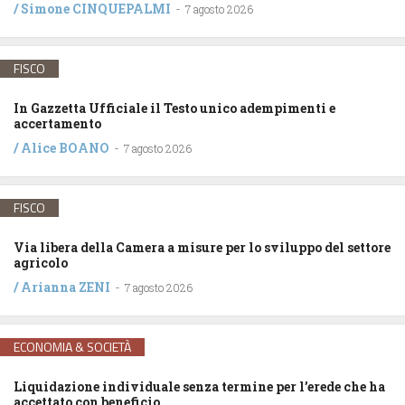
/
Simone CINQUEPALMI
-
7 agosto 2026
FISCO
In Gazzetta Ufficiale il Testo unico adempimenti e
accertamento
/
Alice BOANO
-
7 agosto 2026
FISCO
Via libera della Camera a misure per lo sviluppo del settore
agricolo
/
Arianna ZENI
-
7 agosto 2026
ECONOMIA & SOCIETÀ
Liquidazione individuale senza termine per l’erede che ha
accettato con beneficio