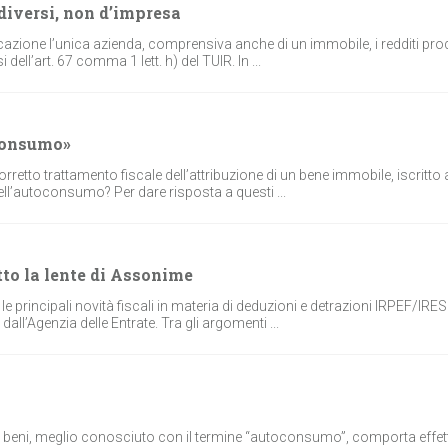
 diversi, non d’impresa
cazione l’unica azienda, comprensiva anche di un immobile, i redditi prod
 dell’art. 67 comma 1 lett. h) del TUIR. In ...
oconsumo»
corretto trattamento fiscale dell’attribuzione di un bene immobile, iscritto 
dell’autoconsumo? Per dare risposta a questi ...
tto la lente di Assonime
le principali novità fiscali in materia di deduzioni e detrazioni IRPEF/IRES
 dall’Agenzia delle Entrate. Tra gli argomenti ...
dei beni, meglio conosciuto con il termine “autoconsumo”, comporta effett