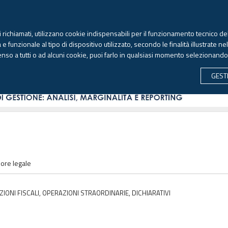
TEKNE FORMAZIONE
ANTIRICICLAGGIO
LIBRI EUTEKNE
RIVISTE 
ti richiamati, utilizzano cookie indispensabili per il funzionamento tecnico del
Sabato, 8 agosto 2026 -
Aggiornato alle 6.00
 funzionale al tipo di dispositivo utilizzato, secondo le finalità illustrate ne
enso a tutti o ad alcuni cookie, puoi farlo in qualsiasi momento selezionand
CONTABILITÀ
LAVORO & PREVIDENZA
ECONOMIA 
GEST
sore legale
IONI FISCALI, OPERAZIONI STRAORDINARIE, DICHIARATIVI