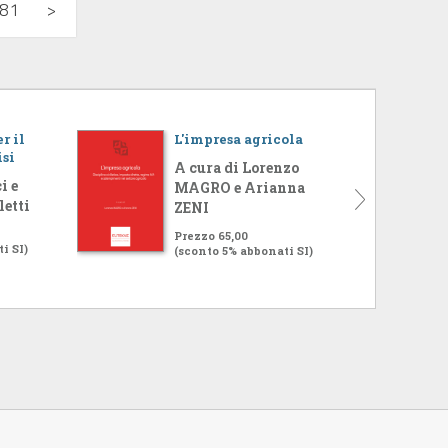
81
>
r il
L'impresa agricola
isi
A cura di Lorenzo
i e
MAGRO e Arianna
letti
ZENI
Prezzo 65,00
i SI)
(sconto 5% abbonati SI)