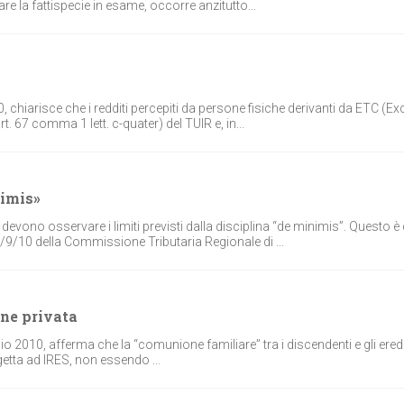
are la fattispecie in esame, occorre anzitutto...
2010, chiarisce che i redditi percepiti da persone fisiche derivanti da ETC (
. 67 comma 1 lett. c-quater) del TUIR e, in...
nimis»
 devono osservare i limiti previsti dalla disciplina “de minimis”. Questo 
/9/10 della Commissione Tributaria Regionale di ...
one privata
uglio 2010, afferma che la “comunione familiare” tra i discendenti e gli eredi
oggetta ad IRES, non essendo ...