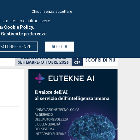
ACCEDI
EUTEKNE
Chiudi senza accettare
 sito stesso e utili ad avere
ASCOLTA IL PODCAST
lla
.
Cookie Policy
o
.
Gestisci le preferenze
& SOCIETÀ
PROFESSIONI
PROTAGONISTI
ISCI PREFERENZE
ACCETTA
CERCA