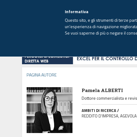
EUTEKNE INFO
SISTEMA INTEGRATO
EU
MENU
Informativa
Questo sito, e gli strumenti di terze par
un'esperienza di navigazione migliorata e
Se vuoi saperne di più o negare il cons
HOME
OPINIONI
FISCO
IMPRESA
PAGINA AUTORE
Pamela ALBERTI
Dottore commercialista e revi
AMBITI DI RICERCA /
REDDITO D'IMPRESA, AGEVOLAZ