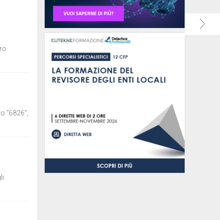
tro
uto “6826”,
li