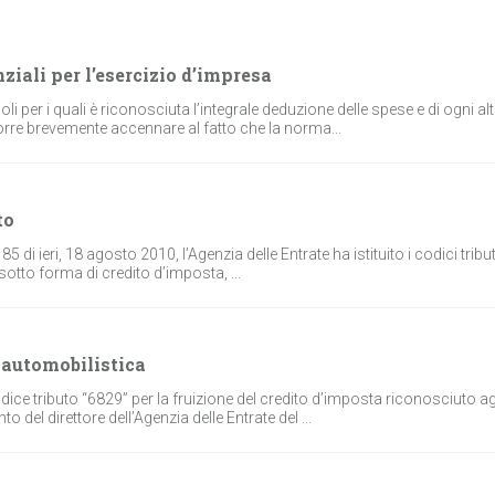
nziali per l’esercizio d’impresa
coli per i quali è riconosciuta l’integrale deduzione delle spese e di ogni al
corre brevemente accennare al fatto che la norma...
to
85 di ieri, 18 agosto 2010, l’Agenzia delle Entrate ha istituito i codici trib
sotto forma di credito d’imposta, ...
a automobilistica
 codice tributo “6829” per la fruizione del credito d’imposta riconosciuto ag
o del direttore dell’Agenzia delle Entrate del ...