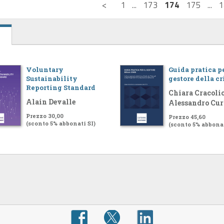
<
1
...
173
174
175
...
1
Voluntary
Guida pratica pe
Sustainability
gestore della cr
Reporting Standard
Chiara Cracolic
Alain Devalle
Alessandro Cur
Prezzo 30,00
Prezzo 45,60
(sconto 5% abbonati SI)
(sconto 5% abbonat