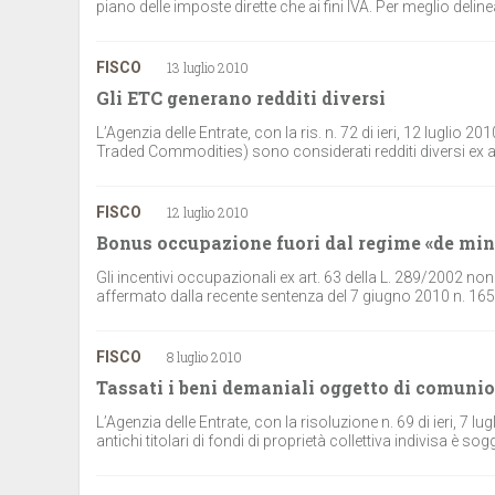
piano delle imposte dirette che ai fini IVA. Per meglio deline
FISCO
13 luglio 2010
Gli ETC generano redditi diversi
L’Agenzia delle Entrate, con la ris. n. 72 di ieri, 12 luglio 
Traded Commodities) sono considerati redditi diversi ex art
FISCO
12 luglio 2010
Bonus occupazione fuori dal regime «de mi
Gli incentivi occupazionali ex art. 63 della L. 289/2002 non
affermato dalla recente sentenza del 7 giugno 2010 n. 165
FISCO
8 luglio 2010
Tassati i beni demaniali oggetto di comuni
L’Agenzia delle Entrate, con la risoluzione n. 69 di ieri, 7 l
antichi titolari di fondi di proprietà collettiva indivisa è s