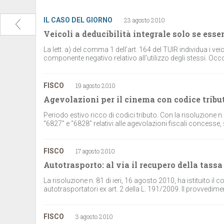
IL CASO DEL GIORNO
23 agosto 2010
Veicoli a deducibilità integrale solo se esse
La lett. a) del comma 1 dell’art. 164 del TUIR individua i vei
componente negativo relativo all’utilizzo degli stessi. Oc
FISCO
19 agosto 2010
Agevolazioni per il cinema con codice tribu
Periodo estivo ricco di codici tributo. Con la risoluzione n. 
“6827” e “6828” relativi alle agevolazioni fiscali concesse, 
FISCO
17 agosto 2010
Autotrasporto: al via il recupero della tass
La risoluzione n. 81 di ieri, 16 agosto 2010, ha istituito il
autotrasportatori ex art. 2 della L. 191/2009. Il provvediment
FISCO
3 agosto 2010