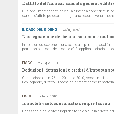
L’affitto dell’«unica» azienda genera redditi
Qualora l’imprenditore individuale intenda concedere in lo
canoni d’affitto percepiti configurano redditi diversi ai sensi
IL CASO DEL GIORNO
26 luglio 2010
L’assegnazione dei beni ai soci non è «aut
In sede di liquidazione di una società di persone, qual è il 
patrimonio, ai soci della società? Si applica la disciplina 
FISCO
23 luglio 2010
Deduzioni, detrazioni e crediti d’imposta so
Con la circolare n. 26 del 20 luglio 2010, Assonime illustra 
riepilogando, di fatto, i recenti chiarimenti forniti in materia
FISCO
19 luglio 2010
Immobili «autoconsumati» sempre tassati
Il passaggio dalla sfera imprenditoriale a quella privata 