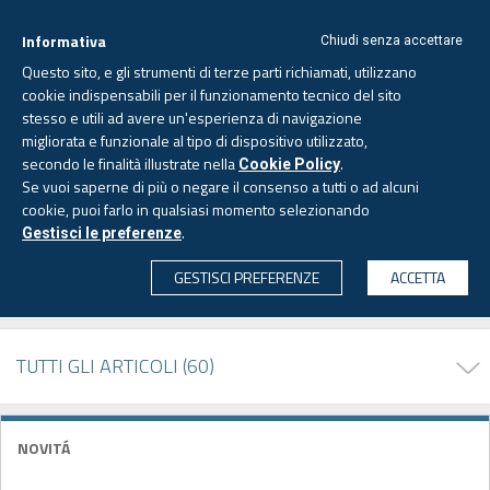
Informativa
Chiudi senza accettare
Questo sito, e gli strumenti di terze parti richiamati, utilizzano
cookie indispensabili per il funzionamento tecnico del sito
stesso e utili ad avere un'esperienza di navigazione
migliorata e funzionale al tipo di dispositivo utilizzato,
Venerdì, 7 agosto 2026 -
Aggiornato alle 6.00
secondo le finalità illustrate nella
.
Cookie Policy
Se vuoi saperne di più o negare il consenso a tutti o ad alcuni
cookie, puoi farlo in qualsiasi momento selezionando
PAGINA AUTORE
.
Gestisci le preferenze
CERCA
GESTISCI PREFERENZE
ACCETTA
Andrea MEROLA
TUTTI GLI ARTICOLI (60)
NOVITÁ