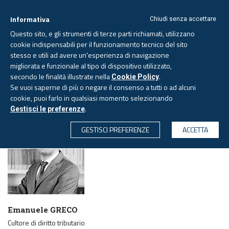
Informativa
Chiudi senza accettare
Questo sito, e gli strumenti di terze parti richiamati, utilizzano
cookie indispensabili per il funzionamento tecnico del sito
stesso e utili ad avere un'esperienza di navigazione
migliorata e funzionale al tipo di dispositivo utilizzato,
Venerdì, 7 agosto 2026 -
Aggiornato alle 6.00
secondo le finalità illustrate nella
.
Cookie Policy
Se vuoi saperne di più o negare il consenso a tutti o ad alcuni
cookie, puoi farlo in qualsiasi momento selezionando
PAGINA AUTORE
.
Gestisci le preferenze
CERCA
GESTISCI PREFERENZE
ACCETTA
Emanuele GRECO
Cultore di diritto tributario