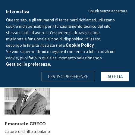
Informativa
Chiudi senza accettare
Questo sito, e gli strumenti di terze parti richiamati, utilizzano
cookie indispensabili per il funzionamento tecnico del sito
stesso e utili ad avere un'esperienza di navigazione
migliorata e funzionale al tipo di dispositivo utilizzato,
Venerdì, 7 agosto 2026 -
Aggiornato alle 6.00
secondo le finalità illustrate nella
.
Cookie Policy
Se vuoi saperne di più o negare il consenso a tutti o ad alcuni
cookie, puoi farlo in qualsiasi momento selezionando
PAGINA AUTORE
.
Gestisci le preferenze
CERCA
GESTISCI PREFERENZE
ACCETTA
Emanuele GRECO
Cultore di diritto tributario