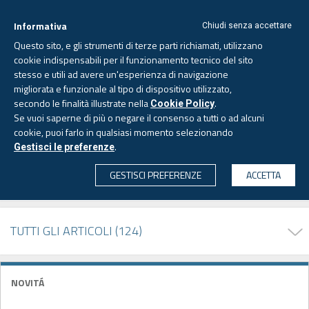
Informativa
Chiudi senza accettare
Questo sito, e gli strumenti di terze parti richiamati, utilizzano
cookie indispensabili per il funzionamento tecnico del sito
stesso e utili ad avere un'esperienza di navigazione
migliorata e funzionale al tipo di dispositivo utilizzato,
Venerdì, 7 agosto 2026 -
Aggiornato alle 6.00
secondo le finalità illustrate nella
.
Cookie Policy
Se vuoi saperne di più o negare il consenso a tutti o ad alcuni
cookie, puoi farlo in qualsiasi momento selezionando
PAGINA AUTORE
.
Gestisci le preferenze
CERCA
GESTISCI PREFERENZE
ACCETTA
Francesco NAPOLITANO
TUTTI GLI ARTICOLI (124)
NOVITÁ