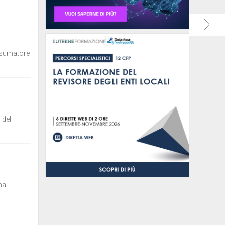
onsumatore
 del
 ha