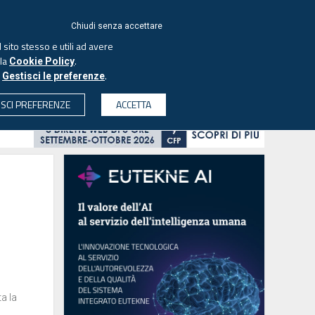
ACCEDI
EUTEKNE
Chiudi senza accettare
 sito stesso e utili ad avere
ASCOLTA IL PODCAST
lla
.
Cookie Policy
o
.
Gestisci le preferenze
& SOCIETÀ
PROFESSIONI
PROTAGONISTI
ISCI PREFERENZE
ACCETTA
CERCA
ta la