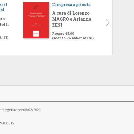
r il
L'impresa agricola
isi
A cura di Lorenzo
i e
MAGRO e Arianna
letti
ZENI
Prezzo 65,00
i SI)
(sconto 5% abbonati SI)
ata registrazione 08/02/2020
05546030015