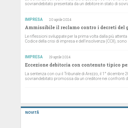
sovraindebitato presentata da un debitore in stato di sovra
IMPRESA
20 aprile 2024
Ammissibile il reclamo contro i decreti del 
Le riflessioni sviluppate per la prima volta dalla più atte
Codice della crisi di impresa e dell’insolvenza (CCII), sono s
IMPRESA
19 aprile 2024
Eccezione debitoria con contenuto tipico per
La sentenza con cui il Tribunale di Arezzo, il 1° dicembre 2
sovraindebitato promossa da un creditore nei confronti di 
NOVITÁ