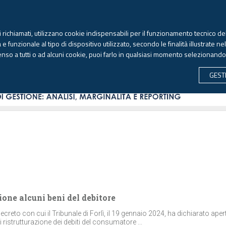
TEKNE FORMAZIONE
ANTIRICICLAGGIO
LIBRI EUTEKNE
RIVISTE 
ti richiamati, utilizzano cookie indispensabili per il funzionamento tecnico del
Venerdì, 7 agosto 2026 -
Aggiornato alle 6.00
 funzionale al tipo di dispositivo utilizzato, secondo le finalità illustrate ne
enso a tutti o ad alcuni cookie, puoi farlo in qualsiasi momento selezionand
CONTABILITÀ
LAVORO & PREVIDENZA
ECONOMIA 
GEST
ione alcuni beni del debitore
decreto con cui il Tribunale di Forlì, il 19 gennaio 2024, ha dichiarato aper
ristrutturazione dei debiti del consumatore ...