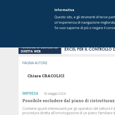
EUTEKNE INFO
SISTEMA INTEGRATO
EU
MENU
Informativa
Questo sito, e gli strumenti di terze par
un'esperienza di navigazione migliorata e
Se vuoi saperne di più o negare il cons
HOME
OPINIONI
FISCO
IMPRESA
PAGINA AUTORE
Chiara CRACOLICI
IMPRESA
15 maggio 2024
Possibile escludere dal piano di ristrutturaz
Contiene spunti interessanti per gli operatori del settore il 
procedura diretta all’omologazione di un piano familiare di 