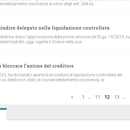
indebitamento-insolvenza ai sensi degli artt. 268 ss...
giudice delegato nella liquidazione controllata
nta dottrina dopo l’approvazione della prima versione del DLgs. 14/2019, 
tate tradotte, oggi, vigente il Codice nella sua ...
 bloccare l’azione del creditore
023, ha dichiarato aperta la procedura di liquidazione controllata del
un debitore in stato di sovraindebitamento-insolvenza, ai ...
<
1
...
11
12
13
...