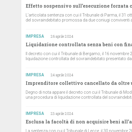
Effetto sospensivo sull’esecuzione forzata
L’articolata sentenza con cui il Tribunale di Parma, il 31 o
del sovraindebitato promossa da due coniugi conviventi ai 
IMPRESA
26 aprile 2024
Liquidazione controllata senza beni con fi
Il decreto con cui il Tribunale di Bergamo, il 16 novembre 
liquidazione controllata del sovraindebitato presentato da un
IMPRESA
24 aprile 2024
Imprenditore collettivo cancellato da oltre
Degno di nota appare il decreto con cui il Tribunale di Mod
una procedura di liquidazione controllata del sovraindebit
IMPRESA
23 aprile 2024
Esclusa la facoltà di non acquisire beni all’
La sentenza con cui il Tribunale di Lecce, il 30 novembre 2