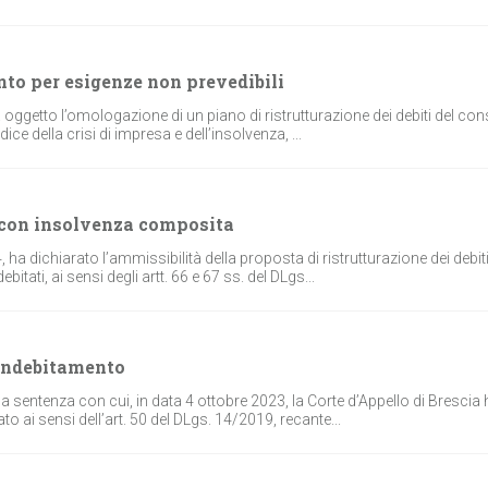
nto per esigenze non prevedibili
 oggetto l’omologazione di un piano di ristrutturazione dei debiti del c
ce della crisi di impresa e dell’insolvenza, ...
 con insolvenza composita
, ha dichiarato l’ammissibilità della proposta di ristrutturazione dei debiti
ati, ai sensi degli artt. 66 e 67 ss. del DLgs...
aindebitamento
è la sentenza con cui, in data 4 ottobre 2023, la Corte d’Appello di Brescia
o ai sensi dell’art. 50 del DLgs. 14/2019, recante...