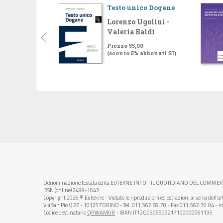
Testo unico Dogane
Lorenzo Ugolini -
Valeria Baldi
Prezzo 55,00
(sconto 5% abbonati SI)
Denominazione testata edita EUTEKNE.INFO - IL QUOTIDIANO DEL COMMERCIALI
ISSN (online) 2499-1643
Copyright 2026 © Eutekne - Vietate le riproduzioni ed estrazioni ai sensi dell’a
Via San Pio V, 27 - 10125 TORINO - Tel. 011.562.89.70 - Fax 011.562.76.04 - in
Codice destinatario
QRWAMUR
- IBAN IT12G0306909217100000061135