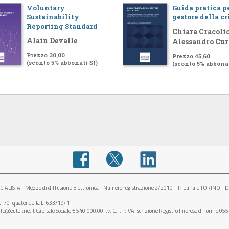
Voluntary
Guida pratica pe
Sustainability
gestore della cr
Reporting Standard
Chiara Cracolic
Alain Devalle
Alessandro Cur
Prezzo 30,00
Prezzo 45,60
(sconto 5% abbonati SI)
(sconto 5% abbonat
STA - Mezzo di diffusione Elettronica - Numero registrazione 2/2010 - Tribunale TORINO - D
rt. 70-quater della L. 633/1941
fo@eutekne.it Capitale Sociale € 540.000,00 i.v. C.F. P.IVA Iscrizione Registro Imprese di Torino 