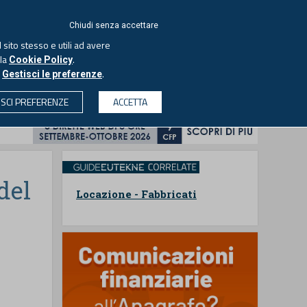
ACCEDI
EUTEKNE
Chiudi senza accettare
 sito stesso e utili ad avere
ASCOLTA IL PODCAST
lla
.
Cookie Policy
o
.
Gestisci le preferenze
& SOCIETÀ
PROFESSIONI
PROTAGONISTI
ISCI PREFERENZE
ACCETTA
CERCA
del
Locazione - Fabbricati