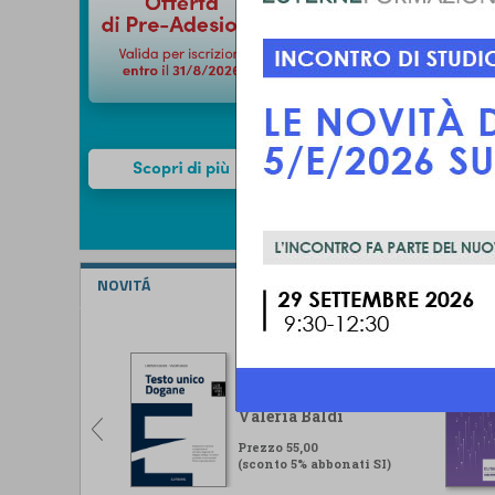
NOVITÁ
Testo unico Dogane
Lorenzo Ugolini -
Valeria Baldi
Prezzo 55,00
(sconto 5% abbonati SI)