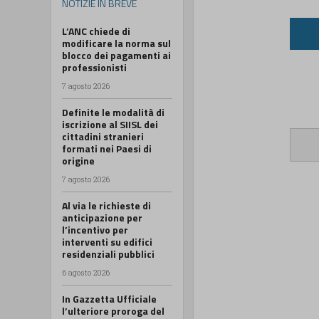
NOTIZIE IN BREVE
L’ANC chiede di
modificare la norma sul
blocco dei pagamenti ai
professionisti
7 agosto 2026
Definite le modalità di
iscrizione al SIISL dei
cittadini stranieri
formati nei Paesi di
origine
7 agosto 2026
Al via le richieste di
anticipazione per
l’incentivo per
interventi su edifici
residenziali pubblici
6 agosto 2026
In Gazzetta Ufficiale
l’ulteriore proroga del