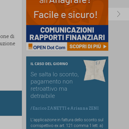
ione di
oluzione
IL CASO DEL GIORNO
Se salta lo sconto,
pagamento non
retroattivo ma
detraibile
/
Enrico ZANETTI
e
Arianna ZENI
L’applicazione in fattura dello sconto sul
corrispettivo ex art. 121 comma 1 lett. a)