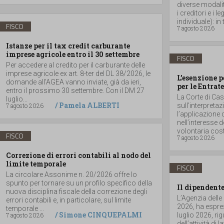
diverse modalità
i creditori e i
individuale): in t
FISCO
7 agosto 2026
Istanze per il tax credit carburante
imprese agricole entro il 30 settembre
FISCO
Per accedere al credito per il carburante delle
imprese agricole ex art. 8-ter del DL 38/2026, le
L’esenzione p
domande all’AGEA vanno inviate, già da ieri,
per le Entrate
entro il prossimo 30 settembre. Con il DM 27
La Corte di Ca
luglio...
/
Pamela ALBERTI
7 agosto 2026
sull’interpretaz
l’applicazione 
nell’interesse 
volontaria costit
FISCO
7 agosto 2026
Correzione di errori contabili al nodo del
limite temporale
FISCO
La circolare Assonime n. 20/2026 offre lo
spunto per tornare su un profilo specifico della
Il dipendente
nuova disciplina fiscale della correzione degli
L’Agenzia delle
errori contabili e, in particolare, sul limite
2026, ha espres
temporale ...
/
Simone CINQUEPALMI
7 agosto 2026
luglio 2026, r
dell’attività di