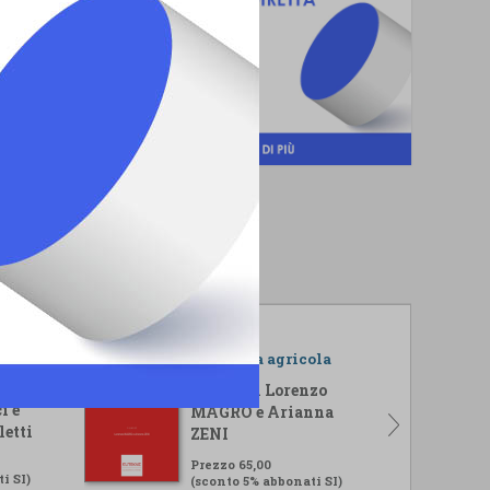
r il
L'impresa agricola
isi
A cura di Lorenzo
i e
MAGRO e Arianna
letti
ZENI
Prezzo 65,00
i SI)
(sconto 5% abbonati SI)