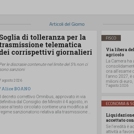
Articoli del Giorno
Soglia di tolleranza per la
FISCO
trasmissione telematica
Via libera de
dei corrispettivi giornalieri
agricolo
La Camera ha ap
Per le discrasie contenute nel limite del 5% non ci
consolidamento
sono sanzioni
ora all’esame d
l’anno 2027, è
7 agosto 2026
milioni di euro, a
7 agosto 2026
/
Alice BOANO
Il decreto correttivo Omnibus, approvato in via
definitiva dal Consiglio dei Ministri il 4 agosto, in
ECONOMIA & SO
base al testo circolato contiene una modifica al
regime sanzionatorio relativa alla trasmissione ...
Liquidazione 
accettato con
Se l’eredità è a
attività a favor