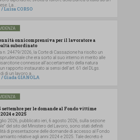
se. La...
/
Luisa CORSO
VIDENZA
dennità onnicomprensiva per il lavoratore a
ealtà subordinato
a n. 24479/2026, la Corte di Cassazione ha risolto un
sprudenziale che era sorto al suo interno in merito alle
sarcitorie connesse all’accertamento della natura
un rapporto instaurato ai sensi dell’art. 61 del DLgs.
i di un lavoro a...
/
Giada GIANOLA
VIDENZA
5 settembre per le domande al Fondo vittime
 2024 e 2025
glio 2026, pubblicato ieri, 6 agosto 2026, sulla sezione
le” del sito del Ministero del Lavoro, sono stati definiti
lità di presentazione delle domande di accesso al Fondo
i amianto relative agli anni 2024 e 2025. Tale decreto è