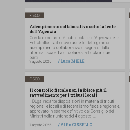
FISCO
Adempimento collaborativo sotto la lente
dell’Agenzia
Con la circolare n. 6 pubblicata ieri, l’Agenzia delle
Entrate illustra il nuovo assetto del regime di
adempimento collaborativo disegnato dalla
riforma fiscale. La circolare si articola in due
parti...
/
Luca MIELE
7 agosto 2026
FISCO
Il controllo fiscale non inibisce più il
ravvedimento per i tributi locali
Il DLgs. recante disposizioni in materia di tributi
regionali e locali e di federalismo fiscale regionale,
approvato in esame definitivo dal Consiglio dei
Ministri nella riunione del 4 agosto, ...
/
Alfio CISSELLO
7 agosto 2026