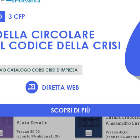
Voluntary
Guida pratica pe
Sustainability
gestore della cr
Reporting Standard
Chiara Cracolic
Alain Devalle
Alessandro Cur
Prezzo 30,00
Prezzo 45,60
(sconto 5% abbonati SI)
(sconto 5% abbonat