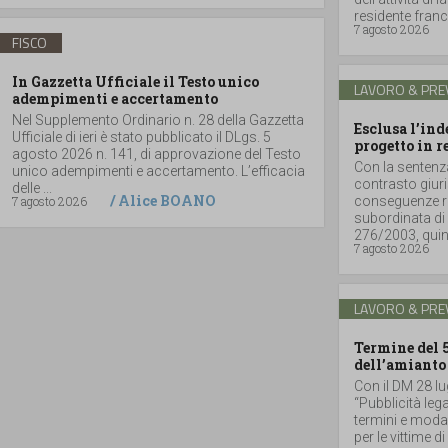
residente france
7 agosto 2026
FISCO
In Gazzetta Ufficiale il Testo unico
LAVORO & PRE
adempimenti e accertamento
Nel Supplemento Ordinario n. 28 della Gazzetta
Esclusa l’in
Ufficiale di ieri è stato pubblicato il DLgs. 5
progetto in r
agosto 2026 n. 141, di approvazione del Testo
Con la sentenz
unico adempimenti e accertamento. L’efficacia
contrasto giuri
delle ...
/
Alice BOANO
7 agosto 2026
conseguenze ri
subordinata di 
276/2003, quind
7 agosto 2026
LAVORO & PRE
Termine del 
dell’amianto
Con il DM 28 lu
“Pubblicità lega
termini e moda
per le vittime d