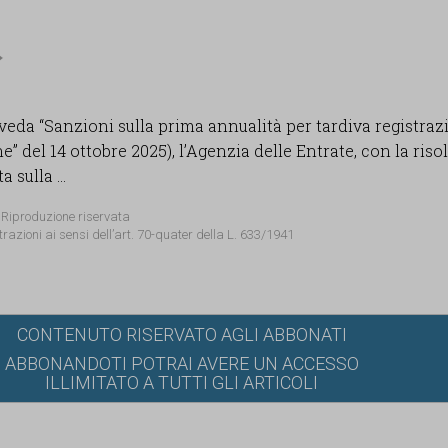
i veda “Sanzioni sulla prima annualità per tardiva registraz
e” del 14 ottobre 2025), l’Agenzia delle Entrate, con la ris
 sulla ...
 Riproduzione riservata
trazioni ai sensi dell’art. 70-quater della L. 633/1941
CONTENUTO RISERVATO AGLI ABBONATI
ABBONANDOTI POTRAI AVERE UN ACCESSO
ILLIMITATO A TUTTI GLI ARTICOLI