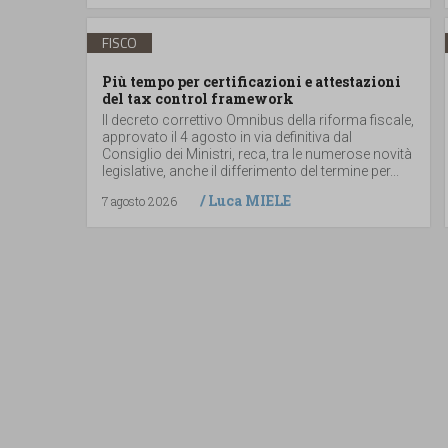
FISCO
Più tempo per certificazioni e attestazioni
del tax control framework
Il decreto correttivo Omnibus della riforma fiscale,
approvato il 4 agosto in via definitiva dal
Consiglio dei Ministri, reca, tra le numerose novità
legislative, anche il differimento del termine per...
/
Luca MIELE
7 agosto 2026