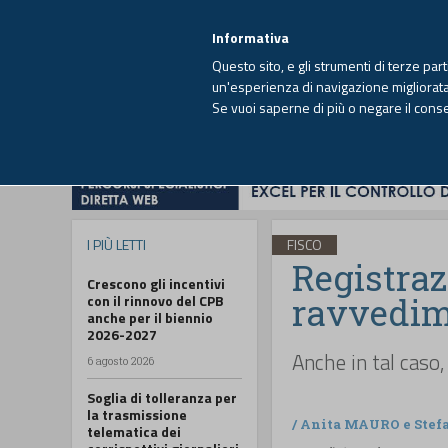
EUTEKNE INFO
SISTEMA INTEGRATO
EU
MENU
Informativa
Questo sito, e gli strumenti di terze par
un'esperienza di navigazione migliorata e
Se vuoi saperne di più o negare il cons
HOME
OPINIONI
FISCO
IMPRESA
I PIÙ LETTI
FISCO
Registraz
Crescono gli incentivi
ravvedi
con il rinnovo del CPB
anche per il biennio
2026-2027
Anche in tal caso
6 agosto 2026
Soglia di tolleranza per
la trasmissione
/
Anita MAURO
e
Stef
telematica dei