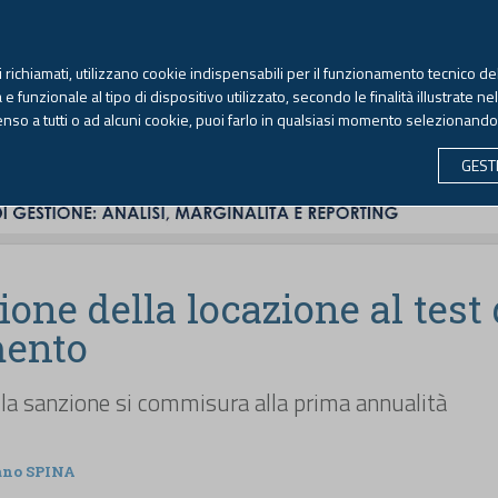
TEKNE FORMAZIONE
ANTIRICICLAGGIO
LIBRI EUTEKNE
RIVISTE 
ti richiamati, utilizzano cookie indispensabili per il funzionamento tecnico del
Venerdì, 7 agosto 2026 -
Aggiornato alle 6.00
 funzionale al tipo di dispositivo utilizzato, secondo le finalità illustrate ne
enso a tutti o ad alcuni cookie, puoi farlo in qualsiasi momento selezionand
CONTABILITÀ
LAVORO & PREVIDENZA
ECONOMIA 
GEST
ione della locazione al test 
mento
, la sanzione si commisura alla prima annualità
ano SPINA