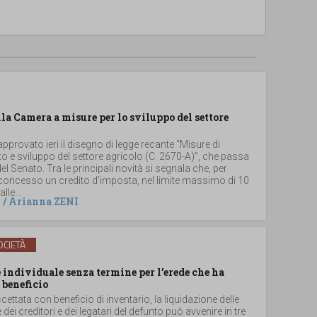
lla Camera a misure per lo sviluppo del settore
provato ieri il disegno di legge recante “Misure di
 e sviluppo del settore agricolo (C. 2670-A)”, che passa
el Senato. Tra le principali novità si segnala che, per
 concesso un credito d’imposta, nel limite massimo di 10
lle...
/
Arianna ZENI
CIETÀ
individuale senza termine per l’erede che ha
 beneficio
ccettata con beneficio di inventario, la liquidazione delle
e dei creditori e dei legatari del defunto può avvenire in tre