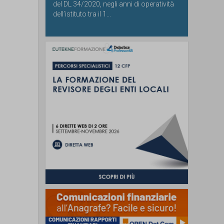
del DL 34/2020, negli anni di operatività
dell’istituto tra il 1...