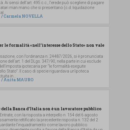
. Ai sensi dell’art. 495 c.c., l’erede può scegliere di pagare
 legatari man mano che si presentano (c.d. liquidazione
al...
/
Carmela NOVELLA
er le formalità «nell’interesse dello Stato» non vale
ssazione, con l’ordinanza n. 24487/2026, si è pronunciata
ione dell’art. 1 del DLgs. 347/90, nella parte in cui esclude
dell’imposta ipotecaria per “le formalità eseguite
dello Stato”. Il caso di specie riguardava un’ipoteca
uita in...
/
Anita MAURO
 della Banca d’Italia non è un lavoratore pubblico
 Entrate, con la risposta a interpello n. 154 del 6 agosto
samente rettificato la precedente risposta n. 132 del 2
iguardante l’inquadramento come lavoro pubblico
 lavoro dipendente svolta a favore della Banca d’Italia da un