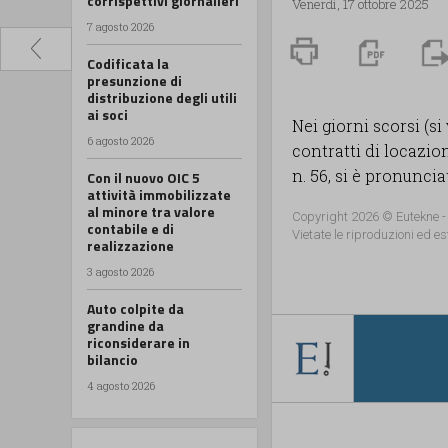
corrispettivi giornalieri
Venerdì, 17 ottobre 2025
7 agosto 2026
Codificata la
presunzione di
distribuzione degli utili
ai soci
Nei giorni scorsi (s
6 agosto 2026
contratti di locazion
n. 56, si è pronunciata
Con il nuovo OIC 5
attività immobilizzate
al minore tra valore
Copyright 2026 © Eutekne -
contabile e di
Vietate le riproduzioni ed es
realizzazione
3 agosto 2026
Auto colpite da
grandine da
riconsiderare in
bilancio
4 agosto 2026