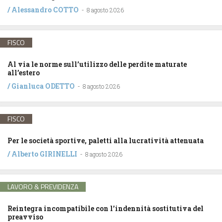
/
Alessandro COTTO
-
8 agosto 2026
FISCO
Al via le norme sull’utilizzo delle perdite maturate
all’estero
/
Gianluca ODETTO
-
8 agosto 2026
FISCO
Per le società sportive, paletti alla lucratività attenuata
/
Alberto GIRINELLI
-
8 agosto 2026
LAVORO & PREVIDENZA
Reintegra incompatibile con l’indennità sostitutiva del
preavviso