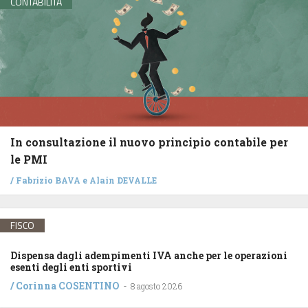
CONTABILITÀ
In consultazione il nuovo principio contabile per
le PMI
/
Fabrizio BAVA
e
Alain DEVALLE
FISCO
Dispensa dagli adempimenti IVA anche per le operazioni
esenti degli enti sportivi
/
Corinna COSENTINO
-
8 agosto 2026