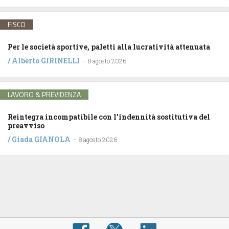
FISCO
Per le società sportive, paletti alla lucratività attenuata
/
Alberto GIRINELLI
-
8 agosto 2026
LAVORO & PREVIDENZA
Reintegra incompatibile con l’indennità sostitutiva del
preavviso
/
Giada GIANOLA
-
8 agosto 2026