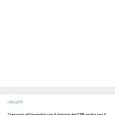
I PIÙ LETTI
Crescono gli incentivi con il rinnovo del CPB anche per il