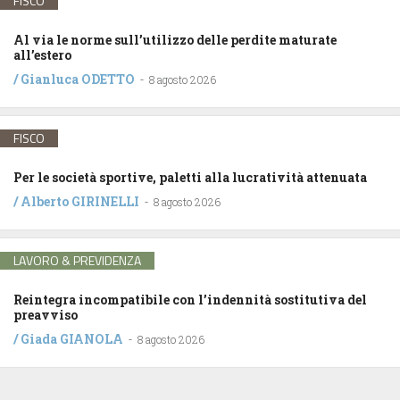
FISCO
Al via le norme sull’utilizzo delle perdite maturate
all’estero
/
Gianluca ODETTO
-
8 agosto 2026
FISCO
Per le società sportive, paletti alla lucratività attenuata
/
Alberto GIRINELLI
-
8 agosto 2026
LAVORO & PREVIDENZA
Reintegra incompatibile con l’indennità sostitutiva del
preavviso
/
Giada GIANOLA
-
8 agosto 2026