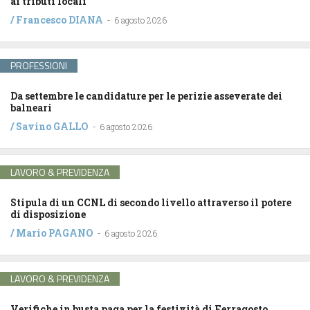
ai tributi locali
/
Francesco DIANA
-
6 agosto 2026
PROFESSIONI
Da settembre le candidature per le perizie asseverate dei
balneari
/
Savino GALLO
-
6 agosto 2026
LAVORO & PREVIDENZA
Stipula di un CCNL di secondo livello attraverso il potere
di disposizione
/
Mario PAGANO
-
6 agosto 2026
LAVORO & PREVIDENZA
Verifiche in busta paga per la festività di Ferragosto