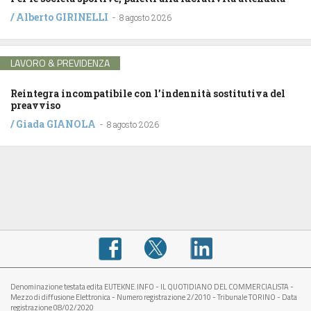
/
Alberto GIRINELLI
-
8 agosto 2026
LAVORO & PREVIDENZA
Reintegra incompatibile con l’indennità sostitutiva del
preavviso
/
Giada GIANOLA
-
8 agosto 2026
Denominazione testata edita EUTEKNE.INFO - IL QUOTIDIANO DEL COMMERCIALISTA -
Mezzo di diffusione Elettronica - Numero registrazione 2/2010 - Tribunale TORINO - Data
registrazione 08/02/2020