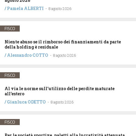
agosto 2026
/
Pamela ALBERTI
-
8 agosto 2026
FISCO
Niente abuso se il rimborso dei finanziamenti da parte
della holding è residuale
/
Alessandro COTTO
-
8 agosto 2026
FISCO
Al via le norme sull’utilizzo delle perdite maturate
all’estero
/
Gianluca ODETTO
-
8 agosto 2026
FISCO
Per le società sportive, paletti alla lucratività attenuata