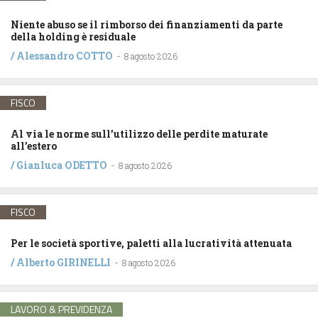
Niente abuso se il rimborso dei finanziamenti da parte
della holding è residuale
/
Alessandro COTTO
-
8 agosto 2026
FISCO
Al via le norme sull’utilizzo delle perdite maturate
all’estero
/
Gianluca ODETTO
-
8 agosto 2026
FISCO
Per le società sportive, paletti alla lucratività attenuata
/
Alberto GIRINELLI
-
8 agosto 2026
LAVORO & PREVIDENZA