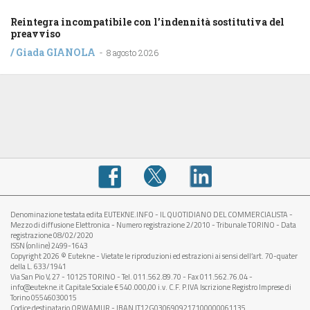
Reintegra incompatibile con l’indennità sostitutiva del
preavviso
/
Giada GIANOLA
-
8 agosto 2026
Denominazione testata edita EUTEKNE.INFO - IL QUOTIDIANO DEL COMMERCIALISTA -
Mezzo di diffusione Elettronica - Numero registrazione 2/2010 - Tribunale TORINO - Data
registrazione 08/02/2020
ISSN (online) 2499-1643
Copyright 2026 © Eutekne - Vietate le riproduzioni ed estrazioni ai sensi dell’art. 70-quater
della L. 633/1941
Via San Pio V, 27 - 10125 TORINO - Tel. 011.562.89.70 - Fax 011.562.76.04 -
info@eutekne.it Capitale Sociale € 540.000,00 i.v. C.F. P.IVA Iscrizione Registro Imprese di
Torino 05546030015
Codice destinatario
QRWAMUR
- IBAN IT12G0306909217100000061135