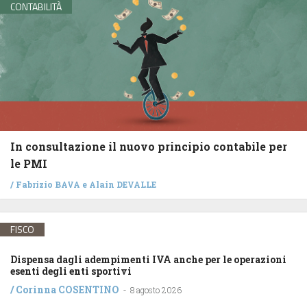
CONTABILITÀ
In consultazione il nuovo principio contabile per
le PMI
/
Fabrizio BAVA
e
Alain DEVALLE
FISCO
Dispensa dagli adempimenti IVA anche per le operazioni
esenti degli enti sportivi
/
Corinna COSENTINO
-
8 agosto 2026