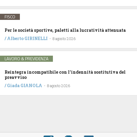
FISCO
Per le società sportive, paletti alla lucratività attenuata
/
Alberto GIRINELLI
-
8 agosto 2026
LAVORO & PREVIDENZA
Reintegra incompatibile con l’indennità sostitutiva del
preavviso
/
Giada GIANOLA
-
8 agosto 2026