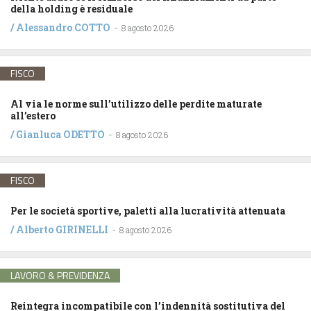
della holding è residuale
/
Alessandro COTTO
-
8 agosto 2026
FISCO
Al via le norme sull’utilizzo delle perdite maturate
all’estero
/
Gianluca ODETTO
-
8 agosto 2026
FISCO
Per le società sportive, paletti alla lucratività attenuata
/
Alberto GIRINELLI
-
8 agosto 2026
LAVORO & PREVIDENZA
Reintegra incompatibile con l’indennità sostitutiva del