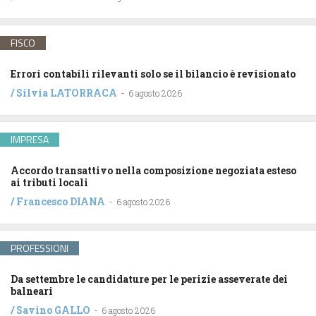
FISCO
Errori contabili rilevanti solo se il bilancio è revisionato
/
Silvia LATORRACA
-
6 agosto 2026
IMPRESA
Accordo transattivo nella composizione negoziata esteso
ai tributi locali
/
Francesco DIANA
-
6 agosto 2026
PROFESSIONI
Da settembre le candidature per le perizie asseverate dei
balneari
/
Savino GALLO
-
6 agosto 2026