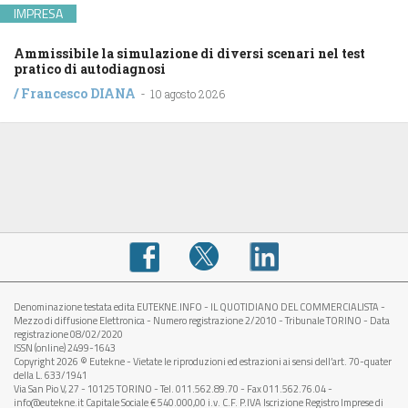
IMPRESA
Ammissibile la simulazione di diversi scenari nel test
pratico di autodiagnosi
/
Francesco DIANA
-
10 agosto 2026
Denominazione testata edita EUTEKNE.INFO - IL QUOTIDIANO DEL COMMERCIALISTA -
Mezzo di diffusione Elettronica - Numero registrazione 2/2010 - Tribunale TORINO - Data
registrazione 08/02/2020
ISSN (online) 2499-1643
Copyright 2026 © Eutekne - Vietate le riproduzioni ed estrazioni ai sensi dell’art. 70-quater
della L. 633/1941
Via San Pio V, 27 - 10125 TORINO - Tel. 011.562.89.70 - Fax 011.562.76.04 -
info@eutekne.it Capitale Sociale € 540.000,00 i.v. C.F. P.IVA Iscrizione Registro Imprese di