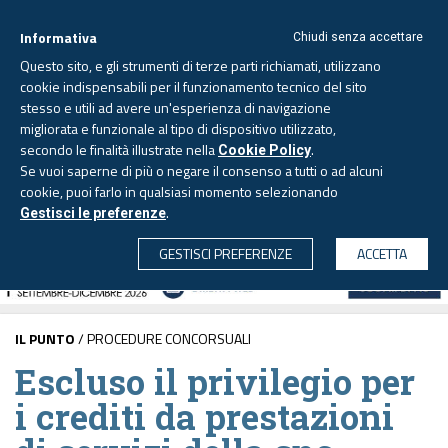
Informativa
Chiudi senza accettare
Questo sito, e gli strumenti di terze parti richiamati, utilizzano
cookie indispensabili per il funzionamento tecnico del sito
stesso e utili ad avere un'esperienza di navigazione
migliorata e funzionale al tipo di dispositivo utilizzato,
Lunedì, 10 agosto 2026 -
Aggiornato alle 6.00
secondo le finalità illustrate nella
.
Cookie Policy
Se vuoi saperne di più o negare il consenso a tutti o ad alcuni
cookie, puoi farlo in qualsiasi momento selezionando
.
Gestisci le preferenze
CERCA
GESTISCI PREFERENZE
ACCETTA
IL PUNTO
/ PROCEDURE CONCORSUALI
Escluso il privilegio per
i crediti da prestazioni